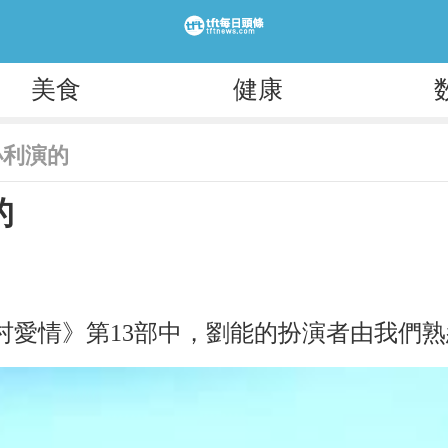
美食
健康
小利演的
的
村愛情》第13部中，劉能的扮演者由我們