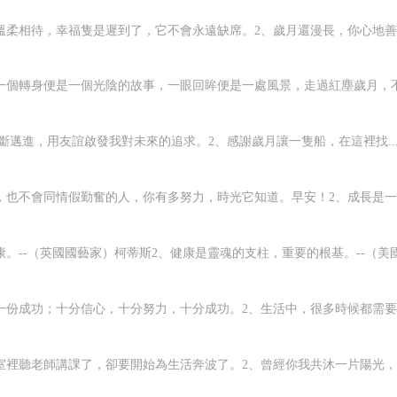
溫柔相待，幸福隻是遲到了，它不會永遠缺席。2、歲月還漫長，你心地善良
一個轉身便是一個光陰的故事，一眼回眸便是一處風景，走過紅塵歲月，不過
斷邁進，用友誼啟發我對未來的追求。2、感謝歲月讓一隻船，在這裡找..
，也不會同情假勤奮的人，你有多努力，時光它知道。早安！2、成長是一個
。--（英國國藝家）柯蒂斯2、健康是靈魂的支柱，重要的根基。--（美國政
一份成功；十分信心，十分努力，十分成功。2、生活中，很多時候都需要我
室裡聽老師講課了，卻要開始為生活奔波了。2、曾經你我共沐一片陽光，譜