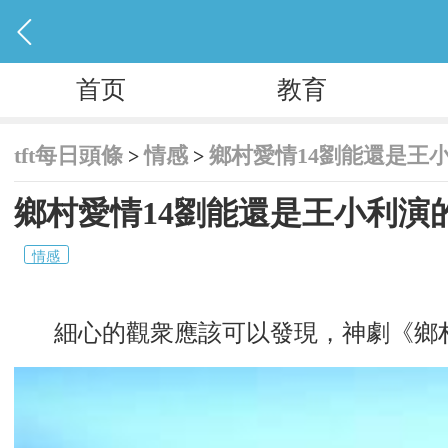

首页
教育
tft每日頭條
情感
鄉村愛情14劉能還是王
>
>
鄉村愛情14劉能還是王小利演
情感
細心的觀衆應該可以發現，神劇《鄉