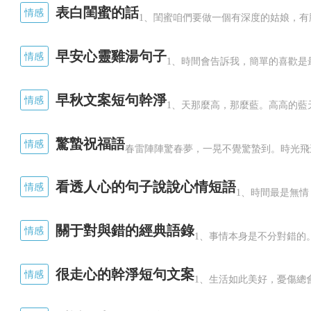
表白閨蜜的話
情感
1、閨蜜咱們要做一個有深度的姑娘，有
早安心靈雞湯句子
情感
1、時間會告訴我，簡單的喜歡是
早秋文案短句幹淨
情感
1、天那麼高，那麼藍。高高的藍
驚蟄祝福語
情感
春雷陣陣驚春夢，一晃不覺驚蟄到。時光飛
劉能、趙四、謝廣坤三人被稱為"鄉
看透人心的句子說說心情短語
情感
1、時間最是無情
老觀衆一直沖着三個人一起表演的戲劇效
關于對與錯的經典語錄
情感
1、事情本身是不分對錯的
徒關系的好奇。是不是師徒之間出現了嫌
很走心的幹淨短句文案
情感
1、生活如此美好，憂傷總