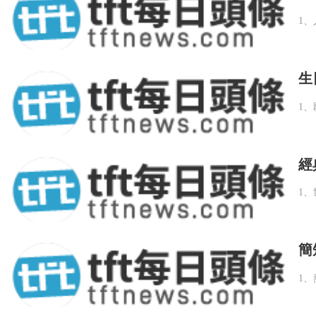
生
經
簡