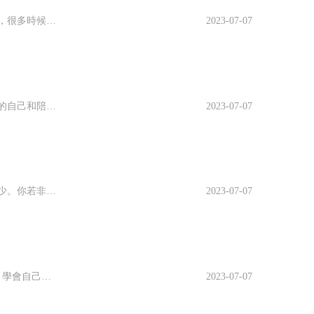
1、人世間，我們來來往往，分分合合，笑笑哭哭，嘗盡人間酸甜苦辣。其實，很多時候，我們隻是在為他人而活...
2023-07-07
1、願所有美好與溫暖如約而至，願生活裡多一些小幸運，感謝每個階段不同的自己和陪伴着的人，希望以後的我...
2023-07-07
1、世間不如意是常有之事，能對你百依百順的人，能讓你如願以償的事都很少。你若非要計較，沒有一個人、一...
2023-07-07
1、熬過種種考驗，你會發現，曾經夢想的一切，會一件件來到你的面前。2、學會自己欣賞自己，每天送給自己...
2023-07-07