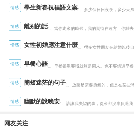
學生新春祝福語文案
情感
1、多少個日日夜夜，多少天風
離别的話
情感
1、當你走來的時候，我的期待在遠方；你離去
雖然人換了，但可能是怕觀衆看着不
女性初婚應注意什麼
情感
1、很多女性朋友在結婚以後自
能"特寫，一到"劉能"台詞就将鏡頭拉
早餐心語
已經換人。
情感
1、早餐很重要哦就算是周末。也不要錯過早餐
簡短迷茫的句子
情感
1、放棄是需要勇氣的，但是在某些時
幽默的說晚安
情感
1、該讓我失望的事，從來都沒辜負過我！
网友关注