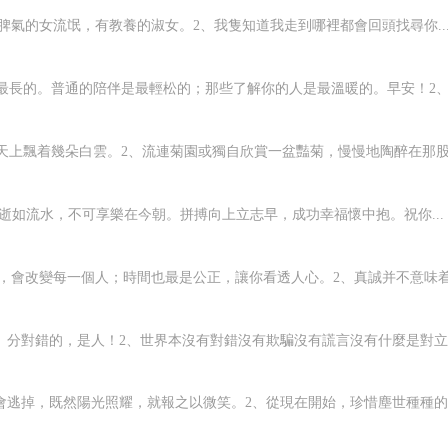
脾氣的女流氓，有教養的淑女。2、我隻知道我走到哪裡都會回頭找尋你..
最長的。普通的陪伴是最輕松的；那些了解你的人是最溫暖的。早安！2、生
天上飄着幾朵白雲。2、流連菊園或獨自欣賞一盆豔菊，慢慢地陶醉在那股股
逝如流水，不可享樂在今朝。拼搏向上立志早，成功幸福懷中抱。祝你...
村三巨頭"，是鄉村愛情中的靈魂人物，三
，會改變每一個人；時間也最是公正，讓你看透人心。2、真誠并不意味着要
果堅持看鄉村愛情。這麼重要的人物換人
。分對錯的，是人！2、世界本沒有對錯沒有欺騙沒有謊言沒有什麼是對立的
隙，才讓趙本山将這麼重要的角色換人演
會逃掉，既然陽光照耀，就報之以微笑。2、從現在開始，珍惜塵世種種的愛