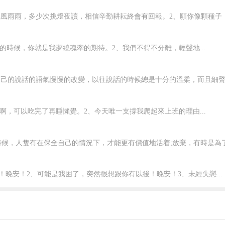
風雨雨，多少次挑燈夜讀，相信辛勤耕耘終會有回報。2、願你像顆種子，勇
的時候，你就是我夢繞魂牽的期待。2、我們不得不分離，輕聲地...
習慣，趙明遠在外型和表演方式上都在模仿王
己的說話的語氣慢慢的改變，以往說話的時候總是十分的溫柔，而且細聲細
遠拍側臉，所以劇集剛開始的時候，不少觀
啊，可以吃完了再睡懶覺。2、今天唯一支撐我爬起來上班的理由...
候，人隻有在保全自己的情況下，才能更有價值地活着;放棄，有時是為了.
晚安！2、可能是我困了，突然很想跟你有以後！晚安！3、未經失戀...