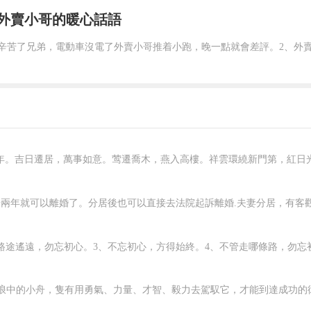
外賣小哥的暖心話語
年。吉日遷居，萬事如意。莺遷喬木，燕入高樓。祥雲環繞新門第，紅日光臨
兩年就可以離婚了。分居後也可以直接去法院起訴離婚.夫妻分居，有客觀原
路途遙遠，勿忘初心。3、不忘初心，方得始終。4、不管走哪條路，勿忘初心
浪中的小舟，隻有用勇氣、力量、才智、毅力去駕馭它，才能到達成功的彼岸