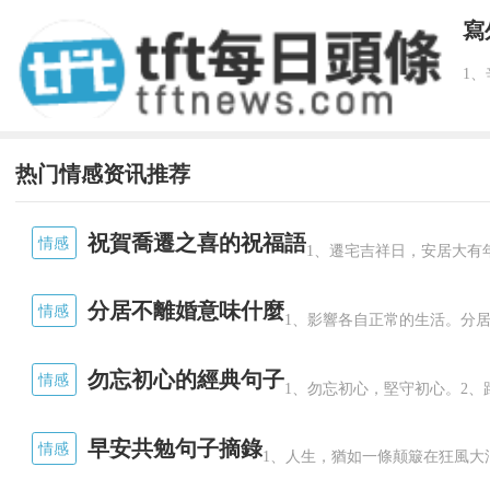
寫
热门情感资讯推荐
祝賀喬遷之喜的祝福語
情感
1、遷宅吉祥日，安居大有
分居不離婚意味什麼
情感
1、影響各自正常的生活。分居
勿忘初心的經典句子
情感
1、勿忘初心，堅守初心。2、
早安共勉句子摘錄
情感
1、人生，猶如一條颠簸在狂風大