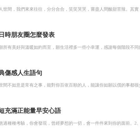
日時朋友圈怎麼發表
典傷感人生語句
短充滿正能量早安心語