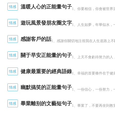
溫暖人心的正能量句子
情感
1、你要相信，你會被世界
遊玩風景發朋友圈文字
情感
1、人生如夢，年華似水，
感謝客戶的話
情感
1、感謝你關切地注視我在人生道路上不
關于早安正能量的句子
情感
1、上天不會虧待努力的人
健康最重要的經典語錄
情感
1、幸福的首要條件在于健康
幽默搞笑的正能量句子
情感
1、一份信心，一份努力，
畢業離别的文藝短句子
情感
1、畢業了，不要再坐到教