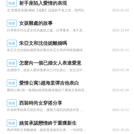
射手座陷入愛情的表現
情感
文/壹圖星座圖/網絡【侵删】認識射手座之前，我們以為他們對愛情總是自顧自地玩，所以在大部分射手座伴侶眼中，似乎更多的是享受當下，他們對将來不會報太大的希望。而且大部分射手座不喜歡追求過去的人事物，對于已經分開的對象，他們不會重新找回來。因為...
2023-02-02
女孩難處的故事
情感
白帶異常往往是女性的尴尬之處，白帶量多，來不及采取措施，就已經“崩潰”啦！上班時間，突然白帶量增多，這下就尴尬啦！聚會、聚餐之時，突然白帶量增多，這下就尴尬啦！網絡圖片導緻白帶量增多，有很多因素：脾腎陽虛、濕熱蘊結、脾虛......今天就說...
2022-12-04
朱亞文和沈佳妮離婚嗎
情感
朱亞文沈佳妮結婚照情史曝光朱亞文馬伊琍床戲纏綿太專業!朱亞文是《闖關東》裡的朱傳武，是《浮城謎事》裡的秦楓，是《黃金時代》中的端木蕻良，也是最近開播大劇《紅高粱》裡的男一号餘占鳌。從北京電影學院畢業的朱亞文有着俊朗的外表和紮實的演繹功底，過...
2023-01-11
怎麼向一個已婚女人表達愛意
情感
在感情中，很多人覺得隻要自己付出真心，在生活中無微不至地照顧對方。把對方放在心裡最重要的位置，一定能收獲美滿的愛情。其實，這是錯誤的。人的情感是世界上很難琢磨的一件事。如果你覺得隻要付出真心就能換來愛情，那傷得最深的也一定是你。世上那麼多癡...
2023-02-28
愛情公寓5趙海棠彈吉他表白
情感
愛情公寓5第一集開始就用歌舞來概括了幾個主角的現狀和本劇的風格，随後也多次上演沙雕歌舞表演，被網友吐槽主創是印度歸來，一言不合就唱歌實在不能忍。小編私以為本劇的歌舞完全沒有問題啊，歌舞的同時也在叙事以及表達人物内心，并沒有拖劇情。再者，這一...
2023-02-20
西裝時尚女穿搭分享
情感
作為秋季經典百搭的單品，優雅又端莊的西裝外套，幾乎适合各種不同身材的女生。在“亂穿衣”的秋天，不知道穿什麼外套的時候，總是會第一時間想到它。女人穿西裝，和男人不同，既要帥氣潇灑，但也要保留優雅柔美的女人味。雖然對女人來說，西裝的搭配思路繁多...
2022-12-11
姚笛承認戀情終于重獲新生
情感
馬伊琍和文章離婚後，姚笛再度被挖出來。一句深情、滿足的“我結婚了，我很幸福，餘生會珍惜”，以為結了婚、戴了鑽戒，前塵往事自動勾銷？高興得有點太早了吧！出軌門後，姚笛在追求“真愛”的路上，一直都沒消停過。簡單梳理一下：2017年姚笛生日時，不...
2022-10-29