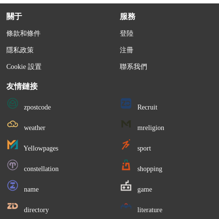
關于
服務
條款和條件
登陸
隱私政策
注冊
Cookie 設置
聯系我們
友情鏈接
zpostcode
Recruit
weather
mreligion
Yellowpages
sport
constellation
shopping
name
game
directory
literature