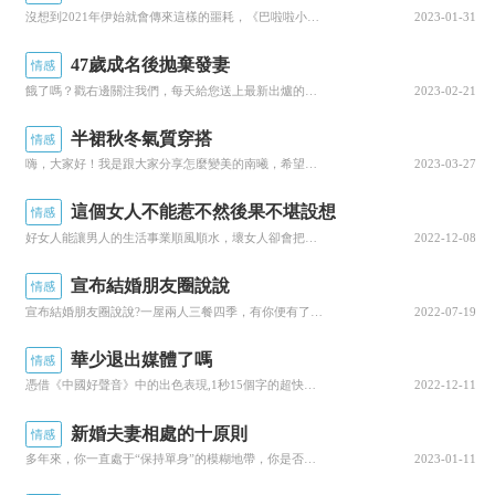
沒想到2021年伊始就會傳來這樣的噩耗，《巴啦啦小魔仙》裡美琪的扮演者孫僑潞去世了，年僅25歲。孫僑潞的媽媽在社交平台悲痛發文，對大家宣布了這個噩耗。相信很多看到這個消息的人都跟小8一樣，覺得這是假的，這怎麼可能呢！但美琪确實走了，她回魔仙...
2023-01-31
47歲成名後抛棄發妻
情感
餓了嗎？戳右邊關注我們，每天給您送上最新出爐的娛樂硬核大餐！2月19日，一則“疑似音樂家林海離婚”的話題悄然出現，引起了諸多關注。事情的起因，是一位火眼金睛的網友發現，林海和小27歲妻子在社交平台上互相取關，并且從2020年10月至今都不再...
2023-02-21
半裙秋冬氣質穿搭
情感
嗨，大家好！我是跟大家分享怎麼變美的南曦，希望我的文章會給大家帶來一些時尚靈感，願每個人都能活出自己最美的樣子！冬天雖冷但卻無法阻止女人們愛美的腳步。裙子雖然不是冬天的主流，但卻是冬天打造女人味兒的必不可少的單品。那麼，冬季有哪些裙子才是最...
2023-03-27
這個女人不能惹不然後果不堪設想
情感
好女人能讓男人的生活事業順風順水，壞女人卻會把家裡搞得雞飛狗跳。這4種女人很可怕，遇到了千萬要離遠一點。1、對感情不專一的女人有的女人，對感情極度的不專一，不珍惜身邊的男人，總覺得别人的才是好的。這樣的女人，絕不會滿足于婚姻生活的平淡，她會...
2022-12-08
宣布結婚朋友圈說說
情感
宣布結婚朋友圈說說?一屋兩人三餐四季，有你便有了一切美好，現在小編就來說說關于宣布結婚朋友圈說說?下面内容希望能幫助到你，我們來一起看看吧!宣布結婚朋友圈說說一屋兩人三餐四季，有你便有了一切美好。相視一笑，攜手同行。我的朋友圈配文是“賺了”...
2022-07-19
華少退出媒體了嗎
情感
憑借《中國好聲音》中的出色表現,1秒15個字的超快語速赢得衆多觀衆的喜愛。對于之前網上盛傳華少老婆是是浙江衛視的高層,還有網友稱是浙江衛視《我愛記歌詞》的欄目編導,那麼華少背後的女人到底是誰呢?對此華少首次予以正面回應:網上的資料都是錯的,...
2022-12-11
新婚夫妻相處的十原則
情感
多年來，你一直處于“保持單身”的模糊地帶，你是否終于找到了伴侶，剛剛舉行了你一直想要的盛大的婚禮？當你在度蜜月時曬出迷人的小麥膚色，處理新的親戚關系時，一個古老的問題出現了:“婚後生活怎麼樣?”玫瑰色的眼鏡終于摘掉了，你慢慢地開始評估什麼是...
2023-01-11