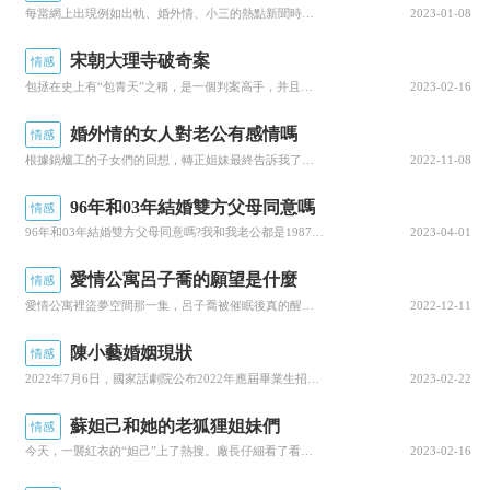
座位嗎？
每當網上出現例如出軌、婚外情、小三的熱點新聞時，不少觀衆就會恨得咬牙切齒，大罵他們太沒良心，并認為法律應該嚴厲地懲罰這些家夥。但凡事都有例外。有一部關于婚外情的電影不僅沒被诟病，還在豆瓣電影top250中排第6，同時也拿下了11項奧斯卡大獎...
2023-01-08
宋朝大理寺破奇案
7.前天兒子在幼兒園被小A打了，今天放學的時
情感
包拯在史上有“包青天”之稱，是一個判案高手，并且秉公執法，不畏權貴，權知開封府時，大開正門，想要告狀的人可以直接到公堂見官納狀，陳述冤屈，而居住在汴京的，皇親國戚、達官顯貴不少，但包拯卻“立朝剛毅”，不徇私情，因此京師有話“關節不到，有閻羅...
2023-02-16
候，小A摔倒了，小朋友們都過去拉小A起來，隻
有我兒子趁機過去踢了人家一腳...剛看見一個摩
婚外情的女人對老公有感情嗎
情感
根據鍋爐工的子女們的回想，轉正姐妹最終告訴我了實情，原來她早就在網上看過真愛逆襲筆記，裡面全是轉正的秘密方法，想轉正也太容易了。你也可以私聊我，教你得到這份愛情和婚姻。小鳳仙不會燒飯，不會做家務，特别愛美麗，永久都穿戴非常合身的旗袍，旗袍的...
2022-11-08
的，加上騎車的一共四個人，已經嚴重超載了，在
過十字路口的時候，交警讓他停下，雷人的摩的師
96年和03年結婚雙方父母同意嗎
情感
96年和03年結婚雙方父母同意嗎?我和我老公都是1987年的，從初中開始2003年談戀愛，那時候也是分分合合，初中畢業後，由于我讀中專，他讀高中，這期間，我們倆學校離得太遠，一年也沒見上一次面，都靠書信來往，感情開始變得不穩定，所以就分開了...
2023-04-01
傅來了一句：“坐不下了。”開着車就走了。
愛情公寓呂子喬的願望是什麼
情感
8.跟女友吵架，我不客氣地說：“你這樣好吃懶
愛情公寓裡盜夢空間那一集，呂子喬被催眠後真的醒了嗎？還記得嗎，片尾處那個陀螺一直沒有停。或者我這樣說，你是怎麼确定你自己現在是真的醒着的。一直旋轉的陀螺首先呂子喬所謂醒來之後，沒有付心理咨詢費，就離開了，然後他跳樓無比巧合得讓自己挂到那個歪...
2022-12-11
做，真的不感到羞恥嗎？”她毫不示弱：“你怎麼不
陳小藝婚姻現狀
看看自己，哪個男人像你這樣一事無成還不求上
情感
2022年7月6日，國家話劇院公布2022年應屆畢業生招聘拟聘人員，其中有易烊千玺，胡先煦等，還有劉恒甫。劉恒甫是陳小藝和劉惠甯的兒子，一個是優秀的女演員，一個是優秀的導演，沒想到教育出優秀的兒子。陳小藝和劉惠甯的婚姻一直備受争議。剛在一起...
2023-02-22
進？”“行吧，既然你覺得我不好，我也覺得你不
好，那我們索性就在一起将就一輩子吧，别去禍害
蘇妲己和她的老狐狸姐妹們
情感
今天，一襲紅衣的“妲己”上了熱搜。廠長仔細看了看，原來是《封神演義》中的王麗坤。很多人說，王麗坤這樣幹淨的臉，貌似不太适合演這種陰險狡詐的角色。其實不然——早在《美人心計》這部劇中，我就已經感受過她身上的“媚”勁兒了。所以《封神演義》也不例...
2023-02-16
别人了。”
,