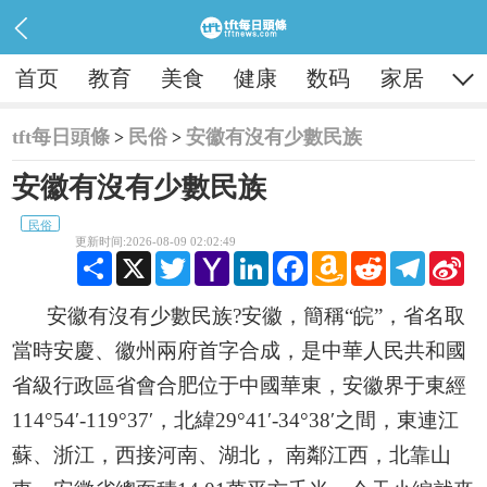

首页
教育
美食
健康
数码
家居
tft每日頭條
民俗
安徽有沒有少數民族
>
>
安徽有沒有少數民族
民俗
更新时间:2026-08-09 02:02:49
Share
X
Twitter
Yahoo
LinkedIn
Facebook
Amazon
Reddit
Telegram
Sina
Mail
Wish
Wei
List
安徽有沒有少數民族?安徽，簡稱“皖”，省名取
當時安慶、徽州兩府首字合成，是中華人民共和國
省級行政區省會合肥位于中國華東，安徽界于東經
114°54′-119°37′，北緯29°41′-34°38′之間，東連江
蘇、浙江，西接河南、湖北， 南鄰江西，北靠山