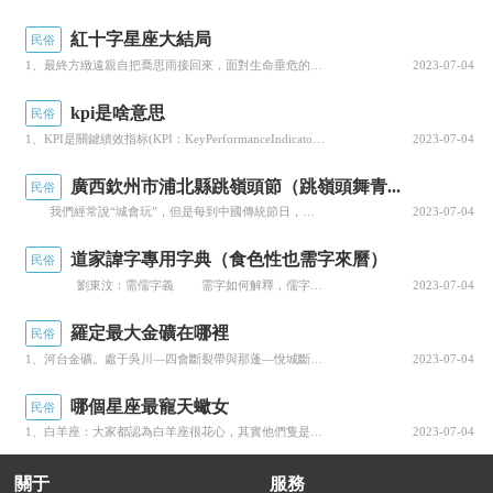
紅十字星座大結局
民俗
1、最終方緻遠親自把喬思雨接回來，面對生命垂危的喬思雨，方緻遠向她傾吐了深藏在心底的愛。2、喬思雨瞞...
2023-07-04
kpi是啥意思
民俗
1、KPI是關鍵績效指标(KPI：KeyPerformanceIndicator)，是通過對組織内部...
2023-07-04
廣西欽州市浦北縣跳嶺頭節（跳嶺頭舞青...
民俗
我們經常說“城會玩”，但是每到中國傳統節日，小編就特别想說，在欽州，鄉鎮農村更多樂趣和歡樂。每年中秋節，欽州人真的是玩嗨了……各個鄉鎮，不同的民俗活動豐富多彩，其樂無窮。跳嶺頭、舞青龍、抓泥豬……這些名場面，你都見過了嗎？ ➥跳嶺頭 ➥舞青龍 農曆八月十六 又到了欽北區長灘鎮古勉村一年一度 "...
2023-07-04
道家諱字專用字典（食色性也需字來曆）
民俗
劉東汶：需儒字義 需字如何解釋，儒字如何解釋？我們的先祖們是睿智和聰明的。把兩個十分抽象的、看不見、摸不着的需儒二字解釋得讓人能夠看得見、摸得着的東西。這種神奇智慧的确令人稱奇。 需ｘū 需：雨 而。甲骨文中“需”字是一個躺卧床上的人（應當說是女人），她的下身旁邊有着三滴液體，但隐去了已經離開的男子。“需”字本義：成年男女之間合法...
2023-07-04
羅定最大金礦在哪裡
民俗
1、河台金礦。處于吳川—四會斷裂帶與那蓬—悅城斷裂帶的交會部位。2、羅定，廣東省轄縣級市，由雲浮市代...
2023-07-04
哪個星座最寵天蠍女
民俗
1、白羊座：大家都認為白羊座很花心，其實他們隻是喜歡你的時候很突然，但是在興趣過去之後，他們就不愛了...
2023-07-04
關于
服務