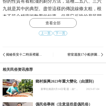
份的性質有着粗淺的劃分方法，這種二五八、三六
九就是其中的典型。盡管這樣的傳說線條太粗，根
本不符合精密術數學的标準，但是它反映的是民間
查看全部
對出生時間的傳統認識與重視。
上一页
下一页
為什麼男占二五八，女占三六九？
揭秘長安十二時辰裡嚴...
密室逃脫17小船拼圖...


在一年當中，分為十二個月。按幹支紀法，從
正月開始是寅月，所謂的正月建寅。然後依次而
相关民俗资讯推荐
下，二月建卯，三月建辰，四月建巳，五月建午，
六月建未，七月建申，八月建酉，九月建戌，十月
鄉村振興2023年重大變化（由漂到）
建亥，十一月建子，十二月建醜。
新華社南昌9月14日電 題：由“漂”到“安”——“1 7”個民族的鄉村振興故事 新華社記者袁慧晶 進入秋季，南方的太陽依舊火辣。 侗族姑娘黃志秀在自家的桃林裡忙着采摘桃膠，她額頭滲出的汗水和樹上分泌出來的桃膠，在陽光的照射下，閃閃亮亮的。 “這東西以前挂在樹上沒人要，如今賣70元一斤都有人搶着要。去年一年賣桃膠賺了3000多元。”黃志秀告...
2023-07-04
看上去是不是有點熟悉的感覺？沒錯，就是寅
僞民俗舉例（注意這些是僞民俗）
虎卯兔辰龍巳蛇……十二生肖所配的那些地支，它