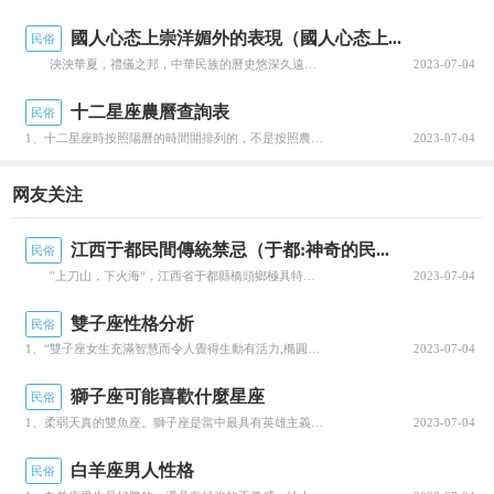
于“四庫”月，五行屬性全部為土，土生萬物，坤元
國人心态上崇洋媚外的表現（國人心态上...
民俗
所在，是偉大母性的代表，所以女性占三六九比較
泱泱華夏，禮儀之邦，中華民族的曆史悠深久遠，其中的文明更是經久未絕，愈發彌香，上下五千年的曆史文化深深烙印在每個中華兒女的心上，情至深處無言辭，落于筆端即華章。 悠久的曆史文化成就了無數文人，亦造就了我們中華兒女的精神風骨，謙遜有禮，孝順至上，人情暖意……這些都是中華民族文化留給我們的不竭财富，是永垂不朽的文化底蘊。 然而，随着科學技術的日新月異...
2023-07-04
好。
十二星座農曆查詢表
民俗
1、十二星座時按照陽曆的時間開排列的，不是按照農曆時間來計算的，以下是十二星座和對應的陽曆日期。2、...
2023-07-04
這裡同樣産生一個問題，就是“四庫”月中缺少
一個醜月，辰戌醜未合起來才叫四庫月，為什麼醜
网友关注
月被忽略了，同前面一樣，醜月即是臘月，屬于寒
江西于都民間傳統禁忌（于都:神奇的民...
冬，因此與子月享受相同待遇，都被雪藏了。
民俗
”上刀山，下火海“，江西省于都縣橋頭鄉極具特色的民俗活動，被列入江西省非物質文化遺産名錄。 每年中秋節前後，該鄉中石村、東山村等村，都要舉行“上刀山，下火海”民俗活動，以此祈福全村家族富貴，人丁興旺。 上刀山，又叫爬刀梯，用鋒利無比的36把長刀綁在18米高的杉樹圓木上，刀口朝上，豎立起來之後，祭師繞着刀杆周圍一邊念咒語，一邊跳祭祀舞。...
2023-07-04
雙子座性格分析
民俗
1、“雙子座女生充滿智慧而令人覺得生動有活力,橢圓形的臉型,十分柔和,五官很少會過分誇張。弧形優美的...
2023-07-04
為什麼沒有正月、四月、七月、十月？
獅子座可能喜歡什麼星座
民俗
說完了四正月與四庫月，那麼還剩下四個月為
1、柔弱天真的雙魚座。獅子座是當中最具有英雄主義情節的一個，在愛情中，他們一直希望自己可以成為戀人的...
2023-07-04
啥都被雪藏了？
白羊座男人性格
民俗
剩下的四個月分别是
正月、四月、七月、十