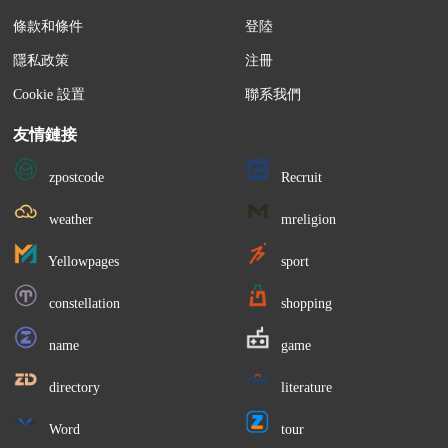
條款和條件
登陸
隱私政策
注冊
Cookie 設置
聯系我們
友情鏈接
zpostcode
Recruit
weather
mreligion
Yellowpages
sport
constellation
shopping
name
game
directory
literature
Word
tour