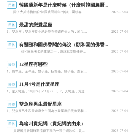
韓國過新年是什麼時候（什麼叫韓國農曆...
民俗
除了大英博物館的“韓國農曆新年”争議，圍繞春節到底該被稱為“Lunar New Year”還是“Chinese New Year”持續在網上引發口水戰。迪士尼樂園因為使用“Lunar New Year”受到中國網民的批評，而韓國女團成員Danielle因在給粉絲的訊息中使用“Chinese New Year”一詞，不得不公開道歉。至此，越來越多的網友對這...
2023-07-04
最甜的戀愛星座
民俗
1、雙魚座：雙魚座從小就是泡在蜜罐裡長大的，所以對于浪漫和情話都是信手拈來，和雙魚座的人談戀愛你會經...
2023-07-04
有關頤和園佛香閣的傳說（頤和園的佛香...
民俗
頤和園最著名的建築之一，應該就要數佛香閣了。高高在上的佛香閣是頤和園的标志性建築。那麼這佛香閣有什麼不為人知的由來呢？ 原來，早在 乾隆修建清漪園（現在的頤和園）時，在一次挖地基的時候，民工們發現了一個用三尺多長的石塊砌成的地宮，宮門口還有一塊大石門。工匠們迅速報告給了乾隆。乾隆仔細一想，保護這麼好墓穴肯定非尋常人家，埋在這兒的達官貴人估...
2023-07-04
12星座有哪些
民俗
1、白羊座、金牛座、雙子座、巨蟹座、獅子座、處女座、天秤座、天蠍座、射手座、摩羯座、水瓶座、雙魚座。...
2023-07-04
11月4号是什麼星座
民俗
1、是天蠍座，10月24日-11月22日。2、天蠍座，黃道十二宮之一，地球在每年10.24-11.2...
2023-07-04
雙魚座男生最配星座
民俗
1、雙魚座男生和天蠍座女生同為水象星座的雙魚男和天蠍女都是十分重情的人，兩人内心都敏感多情，是所有星...
2023-07-04
為啥叫貴妃镯（貴妃镯的由來）
民俗
貴妃镯是唐朝時期流傳下來的一種手镯款式，貴妃镯在設計上注重美的設計，能把女性的柔美體态與手镯的和諧美感充分融合。佩戴翡翠貴妃镯秀氣中流露出一股低調的奢華韻味，佩戴起來更加的能夠提升一個人的品味，盡顯女士高貴之氣，下面就來給大家介紹介紹這款充滿魅力的玉镯款式。 對于貴妃镯的來曆，相傳唐代的楊貴妃非常喜歡佩戴手镯，但是因為楊貴妃體态豐滿，所以佩戴上...
2023-07-04