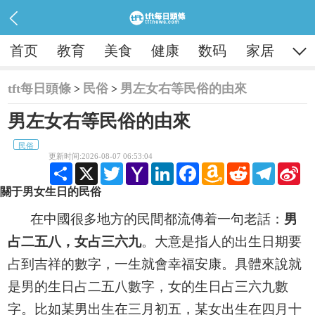

首页
教育
美食
健康
数码
家居
tft每日頭條
民俗
男左女右等民俗的由來
>
>
男左女右等民俗的由來
民俗
更新时间:2026-08-07 06:53:04
Share
X
Twitter
Yahoo
LinkedIn
Facebook
Amazon
Reddit
Telegram
Sina
Mail
Wish
Wei
關于男女生日的民俗
List
在中國很多地方的民間都流傳着一句老話：
男
占二五八，女占三六九
。大意是指人的出生日期要
占到吉祥的數字，一生就會幸福安康。具體來說就
是男的生日占二五八數字，女的生日占三六九數
字。比如某男出生在三月初五，某女出生在四月十