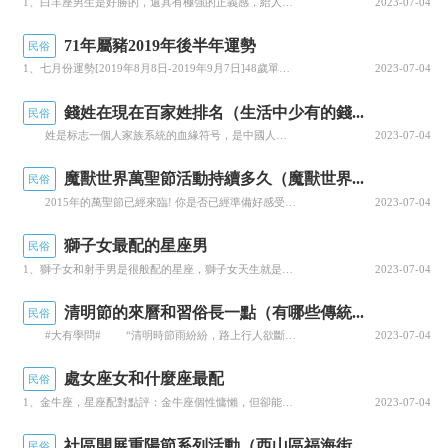
1、白羊座男生是好勝的，還具有極強的正義感，給人的感覺都是熱情奔放，大大咧咧的，像個大男孩，但其實白...
2023-07-04
月。
這四個月份對應着寅月、巳月、申月、亥月。
71年屬豬2019年後半年運勢
民俗
寅申巳亥，是十二地支中的長生位置，是生機勃發
1、七月份運勢[2019年8月8日-2019年9月7日]48歲單身的屬豬人在2019年七月沒事多去參...
2023-07-04
之處，也是二十四節氣中的“四立”所在。即立春、
錢姓在現在百家姓排名（生活中少有的錢...
民俗
立夏、立秋、立冬分别處于這四個月中，民間一向
姓是标志一個人家族系統的血緣符号，是中國人永遠割舍不掉的家族情懷。 “趙錢孫李”中蘊含着曆史密碼， “周吳鄭王”裡隐藏着文化玄機。 我是誰，我從那裡來 (姓氏來源) 錢姓出自彭姓，是以官職命名的姓氏。額顼帝有玄孫陸終，陸終有子名篯铿被封于大彭，建彭國，為商朝的諸候國。因此篯铿又稱彭铿。彭铿長壽，壽過八百，被稱為彭祖。彭祖有孫子名叫孚，...
2023-07-04
認為“四立”是一個比較敏感的地帶，身闆不硬抗不
魔獸世界萬聖節活動持續多久（魔獸世界...
民俗
住，所以就把這四個月給雪藏了。
2015年的萬聖節已經來臨! 你是否已經準備好感受萬聖節的歡樂氣氛了呢？今年的萬聖節增添了許多有趣的道具，而全新的精緻套裝将使你化身為死亡之翼!除此以外，你還可以使用恐怖補給品兌換到一系列的裝飾物品，讓你的要塞充滿了萬聖節的氣氛! 好吧，好吧!我知道你們隻想要刷無頭，刷掃把坐騎什麼的，但是每個節日營造的氛圍是《魔獸世界》最寶貴的遊戲環境。那讓我們來看...
2023-07-04
男占二五八，女占三六九。這是民間非常粗淺
獅子女最配的星座男
民俗
的一個傳說，隻能當成是一項舊民俗，它并不符合
1、獅子女和射手男是很般配的星座，獅子女天生就是女王風範，而且頭腦總是想些讓人捉摸不透的事情，是屬于...
2023-07-04
精密的術數理論。傳統命理學中也沒有這樣的說
清明節的來曆和習俗長一點（有哪些傳統...
民俗
法，不能因為這麼一句話就确定出生日期的好壞，
#大有學問# “清明時節雨紛紛，路上行人欲斷魂。 借問酒家何處有，牧童遙指杏花村。” 這首詩相信大家都非常熟悉，講的正是清明時節的場景。 遠在梁代，就有人記載：清明前兩天的寒食節，往往有“疾風甚雨”。若是趕上清明這天下雨，就有個專名“潑火雨”，而詩中用“紛紛”來形容那天的“潑火雨”，将凄迷和美麗的境界描寫得淋漓盡緻。 清明節是農曆二十...
2023-07-04
更不能盲目地把二五八、三六九套用到生日上。
處女座女和什麼座最配
民俗
雖然很多人相信命理學，但是人的命運是件非
1、金牛座，星座配對點評：金牛座個性慵懶，但卻能把你從铢锱算盡的緊張狀态中抽離出來，助你減慢速度，令...
2023-07-04
常複雜的東西，想要推究命運的走向，并不是一件
社區開展重陽節系列活動（西山區福海街...
民俗