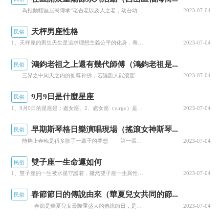
很容易的事情，不是民間普通人士随便翻閱幾本相
為推動轄區居民傳承“老吾老以及人之老，幼吾幼以及人之幼”的傳統美德，充分發揮社區黨員、居民家長和孩子的能動性，近日，昆明市西山區福海街道陽光社區開展“孝親敬老 厚德仁愛——我們的節日 重陽節”活動。 福海街道 供圖 本次活動聯合雲南省計量院、吉興隆地産開發有限公司黨支部、西山區泉源社會工作服務中心、太平财險城西黨支部、正和幼兒園通過議事協商...
2023-07-04
關書籍就能掌握的。所以對于“男占二五八，女占
天枰男座性格
民俗
三六九”這樣的民間俗傳，不要在意。
1、天秤座的男生天生是追求理想主義公平的化身，希望自己所接觸的一切都是一塵不染、潔白無瑕的，追求完美...
2023-07-04
《易經》：天行健，君子以自強不息。
鴻鈞老祖之上還有幾代師傅（鴻鈞老祖是...
民俗
,
三界之中周天之内的仙尊神佛，若論誰人能淩駕于盤古之上，那就隻有鴻鈞老祖一人而已。即便是三清之元始天尊、太上老君，亦要尊鴻鈞老祖一聲“大師尊”，他們都是鴻鈞老祖的弟子。 在封神演義中，萬仙陣被破之後，鴻鈞老祖現身，“忽見正南上祥雲萬道，瑞氣千條，異香襲襲，見一道者，手執竹杖而來···話說鴻鈞道人來至，通天教主知是師尊來了，慌忙上前迎接，倒身下拜曰：弟子...
2023-07-04
更多精彩资讯请关注
tft每日頭條
，我们将持续
9月9日是什麼星座
民俗
为您更新最新资讯!
1、9月9日的星座是：處女座。2、處女座（virgo）是黃道十二宮的第六宮，出生日期為8月23日—9...
2023-07-04
早期斯琴格日樂演唱現場（搖滾女神斯琴...
民俗
能夠上春晚是很多歌手一輩子的夢想 第一張唱片創造了大陸樂壇的一個神話 她一舉橫掃了當年所有的最佳新人獎 她被人稱為“中國女性搖滾第一人” 至今仍然無人能望其項背。 一首《山歌好比春江水》成為她的開台歌。 2019織謠——斯琴格日樂演唱會 魯網德州4月30日訊（記者 吳美琳 通訊員 李園）“唱山歌嘞，這邊唱來，那邊和，哦噢...
2023-07-04
雙子座一生命運如何
民俗
1、雙子座的一生被水星守護着，雖然雙子座一生異性緣爆棚，但是感情運勢一直一直不順利;他們雖然情商智商...
2023-07-04
春節節日的傳說由來（華夏兒女共同的節...
民俗
春節是華夏兒女最隆重盛大的傳統節日，是集祈福攘災、歡慶娛樂和飲食為一體的民俗大節。春節曆史悠久，由上古時代歲首祈年祭祀演變而來，在傳承發展中承載了豐厚的曆史文化底蘊。新春賀歲活動圍繞祭祝祈年為中心，以除舊布新、拜神祭祖、驅邪攘災、祈求豐年等形式展開，内容豐富多彩，熱鬧喜慶，年味濃郁，凝聚着中華文明的傳統文化精華。 “年”的概念，來自上古曆法，《...
2023-07-04