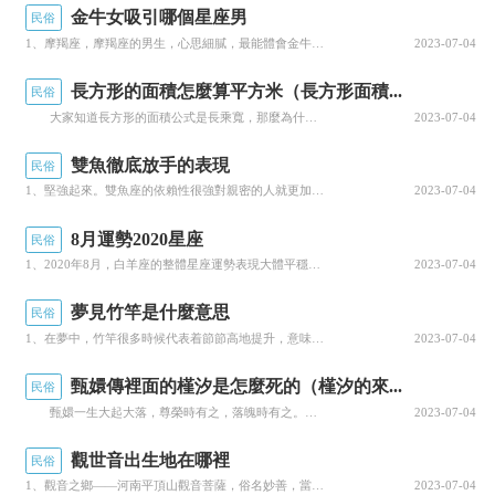
金牛女吸引哪個星座男
民俗
由上可知，男占二五八中的二、五、八這三個
1、摩羯座，摩羯座的男生，心思細膩，最能體會金牛座女生的小心思。既不會大聲呵斥她們無理取鬧，也不會對...
2023-07-04
月，分别對應的是卯月、午月、酉月，為啥民間都
長方形的面積怎麼算平方米（長方形面積...
民俗
說男的要占這三個月呢？因為這三個月份在十二個
大家知道長方形的面積公式是長乘寬，那麼為什麼是長乘寬呢？ 面積：指物體表面的大小。用什麼來量呢？通常用面積單位來測量。常用的面積單位有平方厘米、平方分米、平方米。邊長是1厘米的正方形，面積是1平方厘米，邊長是1分米的正方形，面積是1平方分米，邊長是1米的正方形面積是1平方米。有一個長方形長5厘米，寬2厘米，求這個長方形的面積？準備若幹1平方厘米的小正...
2023-07-04
地支中當中屬于“四正”月，在性質上是動态的，五
雙魚徹底放手的表現
民俗
行上也是純粹不雜的，有陽剛正位的特點，所以男
1、堅強起來。雙魚座的依賴性很強對親密的人就更加如此當她忽然堅強起來不需要依賴你或者你主動向她提供，...
2023-07-04
占陽剛月份比較好。
8月運勢2020星座
民俗
那麼有一個問題，既然是四正方位，為啥隻有
1、2020年8月，白羊座的整體星座運勢表現大體平穩，本月你需要培養自己的心性，讓自己能夠得到更多有...
2023-07-04
三個月呢？其實還缺了一個子月，子午卯酉合起來
夢見竹竿是什麼意思
民俗
才叫四正，那麼為什麼子月被排除了呢？因為子月
1、在夢中，竹竿很多時候代表着節節高地提升，意味着會得到提拔，表明近一時期做夢人的事業有好的成就。2...
2023-07-04
已經進入冬天，萬物伏藏，在古代農耕社會的冬天
甄嬛傳裡面的槿汐是怎麼死的（槿汐的來...
民俗
是萬物寂滅的象征，因此不取子月，也就是冬月。
甄嬛一生大起大落，尊榮時有之，落魄時有之。可無論怎樣，她仍是幸運的，一個槿汐就足夠說明這點了。初入宮中，甄嬛為了避免陷入後宮的是非中，選擇了裝病避免侍寝，也因為這樣，一時之間，甄嬛的日子并不好過。身邊的侍女太監紛紛離開，而槿汐選擇了留下，這一留，便是一生。 無論是在宮中還是在甘露寺，槿汐始終站在甄嬛身邊，支持她幫助她。對于槿汐，甄嬛感激也感恩。...
2023-07-04
女占三六九中的三六九三個月，分别對應的是
觀世音出生地在哪裡
民俗
辰月、未月、戌月。這三個月份在十二地支中屬
1、觀音之鄉——河南平頂山觀音菩薩，俗名妙善，當地人稱“三皇姑”或“三公主”。她在河南省平頂山市寶豐...
2023-07-04