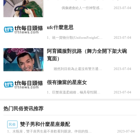
們是每年十二月的固定代号，比如正月永遠是寅
偶像總會給人一些神聖感、威儀感，靠近它們會有一種靈魂被觸及的感覺，可是如果把偶像過分的世俗化、庸俗化，就成了“嘔像”了。比如河北某地的奶奶廟就出現了手把方向盤的“車神”，對普通人吃喝拉撒聲色犬馬的欲望都進行了精細化管理，有“錢”必“應”；北京某地的财神廟裡的塑像，則直接讓裸體的美女坐在了财神爺的大腿上，那“教化”意義，直白顯豁，唯恐别人不明白、不掏...
2023-07-04
月，七月永遠是申月，臘月永遠是醜月等等。
ufc什麼意思
1、統一貨物分類(UniformFreightClassification);2、聯合扣件公司（美國...
2023-07-04
阿育國服對抗路（舞力全開下架大碗
寬面）
雖然到目前為止還沒有警方通告，但加拿大電鳗被一群女孩爆料“艹粉，甚至向未成年女孩下手”後，這件事已幾乎人盡皆知。 偶像這玩意兒成得快，可要是違反了法律或者公德秩序，那麼塌得也快。 由于影響太過惡劣，央視網都出面點名批評：“做藝先做人，做人德為先”。 除非警方證明每個爆料的妹子都在誣陷他，否則這事估計難以出現反轉了。 ...
2023-07-04
很有擔當的星座女
1、巨蟹座溫柔細緻，極具母性關懷，包容心特别強大，而且性格不急不躁，不高調不強勢，他們具備溫暖的屬性...
2023-07-04
热门民俗资讯推荐
雙子男和什麼星座最配
民俗
1、水瓶座，雙子座男生最不喜歡看到眼淚。伴侶的指責和唠叨，對雙子們來說都能接受，唯有他們生氣流淚會令...
2023-07-04
十二月地支示意圖