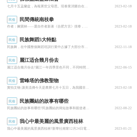
七月十五盂蘭盆，為報累世父母恩。現眷業消樂自在，先亡罪減離苦輪。------昌義大和尚法會2019年8月15日是農曆七月十五盂蘭盆節。山西大同廣靈極樂寺隆重舉行了“盂蘭盆法會”，法會現場數百人随喜參加，共享法益。上午極樂寺大雄寶殿大衆雲集，...
2023-02-18
民間傳統南枝拳
民俗
作者：阚寶林——選自作者新著《合肥方言》搳拳，俗稱“劃拳”，指的是猜拳行令。此風俗，是昔時在家宴客或酒店辦席時的常景，為飲酒助興的一種方式，今已漸被淡忘。其規則一般為兩人同時出拳，在兩拳接近的瞬間，各自攥拳或伸出一到五根手指（分别表示從零到...
2023-02-18
民族舞蹈5大特點
民俗
民族舞，在中國整個舞蹈培訓行業中占據了大部分市場，在這裡，河南教育培訓平台邢剛向大家介紹一下民族舞蹈中常見的舞種及其特點。1.藏族舞蹈藏民長期穿着厚重的藏袍，所以跳藏族舞時重點在于膝蓋的屈伸，連綿不斷地屈伸延續出藏族的韻律。藏族舞的典型步伐...
2022-11-18
麗江适合幾月份去
民俗
麗江适合幾月份去?麗江一年四季景色不同，不同時間來到麗江都會有不同的感受和收獲2月——3月：到拉市海附近的農田看油菜花、到長江第一灣、玉龍雪山遊覽，建議穿毛衣，雪山上需要穿棉衣(可租賃)，接下來我們就來聊聊關于麗江适合幾月份去?以下内容大家...
2022-06-15
雷峰塔的佛教聖物
民俗
實拍文物·讓美流傳今天是農曆七月十五日，為我國非常重要的一個傳統節日，民俗稱為“七月半”，也叫“鬼節”；佛教稱為“盂蘭盆節”，道教稱為“中元節”。這一天是祭奠祖先亡靈、孝母尊親的日子，曆來為儒釋道三家所共同尊奉！“盂蘭盆”是梵文“Ullar...
2023-02-18
民族團結的故事有哪些
民俗
民族團結的故事有哪些?民族團結的簡短故事和親使者——王昭君，我來為大家講解一下關于民族團結的故事有哪些?跟着小編一起來看一看吧!民族團結的故事有哪些民族團結的簡短故事和親使者——王昭君王昭君，名嫱，字昭君。西晉時，為避司馬昭之諱，改稱明君。...
2022-08-22
我心中最美麗的風景廣西桂林
民俗
我心中最美麗的風景廣西桂林?新華社南甯12月24日電題：廣西桂林：在最美山水間奏響民族交融曲，我來為大家科普一下關于我心中最美麗的風景廣西桂林?下面希望有你要的答案，我們一起來看看吧!我心中最美麗的風景廣西桂林新華社南甯12月24日電題：廣...
2023-01-21