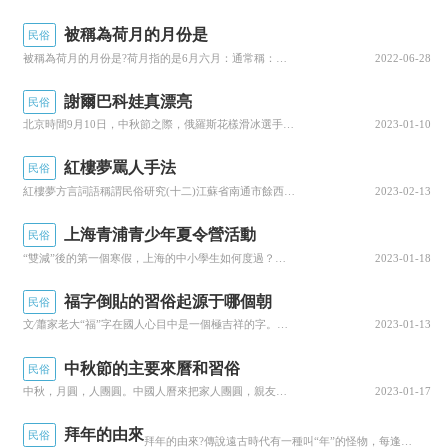
被稱為荷月的月份是
民俗
被稱為荷月的月份是?荷月指的是6月六月：通常稱：荷月、季月、伏月、焦月、署月、精陽、溽暑、季暑、且月，現在小編就來說說關于被稱為荷月的月份是?下面内容希望能幫助到你，我們來一起看看吧!被稱為荷月的月份是荷月指的是6月。六月：通常稱：荷月、季...
2022-06-28
謝爾巴科娃真漂亮
民俗
北京時間9月10日，中秋節之際，俄羅斯花樣滑冰選手謝爾巴科娃有點忙。安娜最近不停收到來自亞洲的禮物，包括了日本和中國粉絲的。之前，俄羅斯網站統計，安娜的本土粉絲數量要比特魯索娃和瓦利耶娃數量低。不過，由于有冬奧會冠軍的加成，她在世界範圍的粉...
2023-01-10
紅樓夢罵人手法
民俗
紅樓夢方言詞語稱謂民俗研究(十二)江蘇省南通市餘西古鎮任俠家作者:任俠家(圖右)今繼續與紅學朋友研讨紅樓夢-餘西古鎮方言、稱謂、民俗、器物、服飾、建築、氣候、物産、飲食、醫藥養身、生活細節、地理背景、曆史沿革等:第十三回，秦可卿死封龍禁尉，...
2023-02-13
上海青浦青少年夏令營活動
民俗
“雙減”後的第一個寒假，上海的中小學生如何度過？五育融合、家校共育、豐富活動……從今天起，小育帶你探訪16個區小囡安全、快樂、健康、有益的假期生活。浦東新區各學校一改往日寒假練習冊的“标配”，冬奧會、民俗活動、紅色研學、家務勞動等都被列入寒...
2023-01-18
福字倒貼的習俗起源于哪個朝
民俗
文∕蕭家老大“福”字在國人心目中是一個極吉祥的字。中國的“福”字觀念起源甚早，春節挂“福”字也由來己久了。《說文》曰：“福，備也。”“備者，百順之名也，無所不順者之謂備。”很明顯，“福”就是順，無所不順就是“福”。字都是正寫為順，“福”字也...
2023-01-13
中秋節的主要來曆和習俗
民俗
中秋，月圓，人團圓。中國人曆來把家人團圓，親友團聚，共享天倫之樂看得極其珍貴。中秋節便成為了中國傳統文化中的一個重要節日。那麼你知道中秋節的來曆嗎？今天就讓我們一起來了解一下這個中國的傳統節日。古代帝王有春祭日、秋祭月的禮制，“中秋”一詞也...
2023-01-17
拜年的由來
民俗
拜年的由來?傳說遠古時代有一種叫“年”的怪物，每逢臘月三十晚上出來，挨家挨戶地殘食人群人們隻得把肉食放在門口，然後關上大門，躲在家裡，直到初一早上，人們開門見了面，作揖道喜，互相祝賀未被年獸吃掉，我來為大家講解一下關于拜年的由來?跟着小編一...