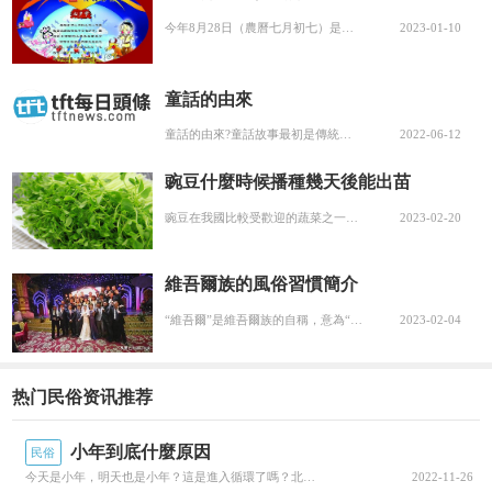
今年8月28日（農曆七月初七）是我們中國人的情人節，也有人稱之為乞巧節七夕或女兒節，這一天是女兒家們最為重視的日子。七月初七之所以稱為乞巧，是因為民間傳說這天牛郎織女會天河，女兒家們就在晚上以瓜果朝天拜，向女神乞巧。她們除了乞求針織女的技巧...
2023-01-10
童話的由來
童話的由來?童話故事最初是傳統口述民間故事的一部分，通常會被講述的具戲劇性并以口耳相傳的方式世代相傳因此，童話的曆史難以考證尤其是早期不識字的說書人所說的故事，通常都沒有任何書面紀錄可供後世參考，現在小編就來說說關于童話的由來?下面内容希望...
2022-06-12
豌豆什麼時候播種幾天後能出苗
豌豆在我國比較受歡迎的蔬菜之一，豌豆颠兒、豌豆莢、青豆都可食用，每年都有很多地區種植。但你了解豌豆幾月份開始播種？種植的時候應該注意哪些問題嗎？一起來看看吧。豌豆播種時間豌豆的耐寒能力較強，但不耐高溫。比較适宜的生長溫度在10℃—23℃左右...
2023-02-20
維吾爾族的風俗習慣簡介
“維吾爾”是維吾爾族的自稱，意為“團結”或“聯合”。維吾爾族主要聚居在新疆維吾爾自治區天山以南的喀什、和田一帶和阿克蘇、庫爾勒地區，其餘散居在天山以北的伊犁等地，少量居住在湖南桃源、常德等地。維吾爾族待客和作客都有講究。如果來客，要請客人坐...
2023-02-04
热门民俗资讯推荐
小年到底什麼原因
民俗
今天是小年，明天也是小年？這是進入循環了嗎？北方地區的人說：“哪有什麼循環，臘月二十三就是小年。”南方地區的人說：“不對不對，臘月二十四才是小年！”江浙滬的朋友疑惑了：“我是假的南方人嗎？小年難道不是農曆二十九，除夕的前一天？”四川、貴州部...
2022-11-26