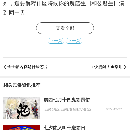
别，還要解釋什麼時候你的農曆生日和公曆生日湊
到同一天。
歡迎網友讨論這個問題。
查看全部
,
上一页
下一页
更多精彩资讯请关注
tft每日頭條
，我们将持续
为您更新最新资讯!
金士頓内存是什麼芯片
ae快捷鍵大全常用


相关民俗资讯推荐
廣西七月十四鬼節風俗
鬼節的傳說鬼節是老百姓民間的說法，意思是鬼過的節日；鬼怎麼過節呢？很簡單，那就是鬼可以在這一天從陰曹地府放出來，到人間短暫的自由活動；因此，民間便盛行在農曆七月十四這天對死去的親人進行拜祭招魂。并且，不僅是這一天，老百姓認為整個農曆七月都是...
2022-12-27
七夕節又叫什麼節日