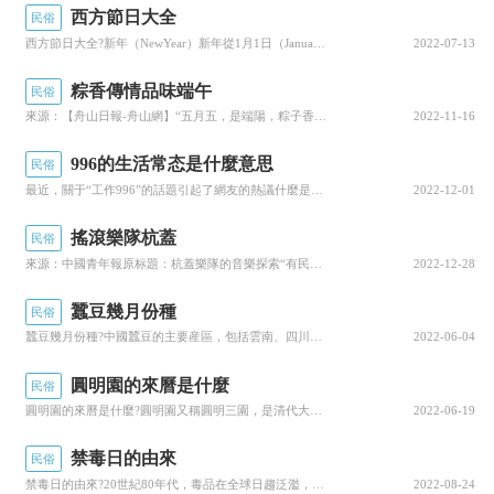
西方節日大全
民俗
西方節日大全?新年（NewYear）新年從1月1日（January1）開始，今天小編就來聊一聊關于西方節日大全?接下來我們就一起去研究一下吧!西方節日大全新年（NewYear）新年從1月1日（January1）開始聖誕節（Christmas...
2022-07-13
粽香傳情品味端午
民俗
來源：【舟山日報-舟山網】“五月五，是端陽，粽子香，裹五糧，剝個粽子粘上糖。”端午習俗傳唱至今，根植于百姓心中，它不僅僅是一種情懷，更是一種文化的傳承。定海區、普陀區在各個文化禮堂裡開展了豐富多彩的“我們的節日·迎端午”系列活動，我們一起來...
2022-11-16
996的生活常态是什麼意思
民俗
最近，關于“工作996”的話題引起了網友的熱議什麼是996（早上9點上班，晚上9點下班，一周工作6天）關于996，大佬們這麼看……1馬雲：996是福，不強制實行996，但幸福是奮鬥出來的。2劉強東:81168，即，可以做到周一到周六，早8點...
2022-12-01
搖滾樂隊杭蓋
民俗
來源：中國青年報原标題：杭蓋樂隊的音樂探索“有民族特色的中國搖滾”專輯發布會上的合影。中國青年報·中青在線記者桂傑/攝有人說，觀看杭蓋樂隊的演出就像看藝術展覽，在現場不僅能看到與蒙古文化相關的裝置藝術，還能欣賞他們種類繁多的樂器，除了陶布秀...
2022-12-28
蠶豆幾月份種
民俗
蠶豆幾月份種?中國蠶豆的主要産區，包括雲南、四川、湖北、江蘇、上海、浙江、安徽、福建、廣東、廣西、貴州、江西和陝西南部等省（市、自治區），10～11月播種，4～5月收獲主要是水稻的後作，冬季與小麥、油菜輪作；，現在小編就來說說關于蠶豆幾月份...
2022-06-04
圓明園的來曆是什麼
民俗
圓明園的來曆是什麼?圓明園又稱圓明三園，是清代大型皇家園林占地面積3.5平方千米，建築面積達20萬平方米，一百五十餘景，有“萬園之園”之稱清帝每到盛夏就來到這裡避暑、聽政，處理軍政事務，因此也稱“夏宮”，我來為大家講解一下關于圓明園的來曆是...
2022-06-19
禁毒日的由來
民俗
禁毒日的由來?20世紀80年代，毒品在全球日趨泛濫，毒品走私日益嚴重，下面我們就來說一說關于禁毒日的由來?我們一起去了解并探讨一下這個問題吧!禁毒日的由來20世紀80年代，毒品在全球日趨泛濫，毒品走私日益嚴重。面對這一嚴峻形勢，聯合國于19...
2022-08-24