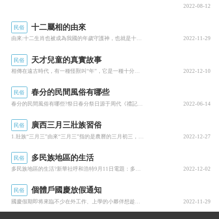
2022-08-12
十二屬相的由來
民俗
由來:十二生肖也被成為我國的年歲守護神，也就是十二隻年獸。我國傳統公曆的十二生肖一次排列順序為:鼠，牛，虎，兔，龍，蛇，馬，羊，猴，雞，狗，豬。這些野獸都有着傳奇故事！自盤古開天辟地以來，天界十二種野獸乘天神不注意逃離了天界，流落到人間躲進...
2022-11-29
天才兒童的真實故事
民俗
相傳在遠古時代，有一種怪獸叫“年”，它是一種十分兇殘的動物。這種動物喜歡群居，多的群體上千隻，少的也有幾百隻。一年四季都在洞穴裡，每到嚴冬時節，年就從洞穴裡出來覓食，糟踏莊稼，傷害人畜，它們走到哪裡，哪裡的人和動物就要遭到滅頂之災。一般而言...
2022-12-10
春分的民間風俗有哪些
民俗
春分的民間風俗有哪些?祭日春分祭日源于周代《禮記》：“祭日于壇”孔穎達疏：“謂春分也”因而這一春分習俗便流傳下來清潘榮陛《帝京歲時紀勝》：“春分祭日，秋分祭月，乃國之大典，士民不得擅祀”祭日雖然比不上祭天與祭地典禮，但其儀式也相當隆重明代皇...
2022-06-14
廣西三月三壯族習俗
民俗
1.壯族“三月三”由來“三月三”指的是農曆的三月初三，是廣西壯族的一個傳統節日。相傳壯族的“三月三”是為了紀念劉三姐而産生的，所以一提起壯族的“三月三”，很多人可能第一時間會想到劉三姐，三月三這天會有對歌傳情環節，所以又稱“歌仙節”。2.五...
2022-12-27
多民族地區的生活
民俗
多民族地區的生活?新華社呼和浩特9月11日電題：多民族家庭節日多新華社記者于長洪、王靖“十五的月亮，升上了天空喲……”今年64歲、身着藍色蒙古袍的白俊岐，輕聲哼唱蒙古語歌曲老伴索淑琴身着漂亮的達斡爾族傳統服飾，帶領着兒孫們用掌聲為白俊岐伴奏...
2022-12-02
個體戶國慶放假通知
民俗
國慶假期即将來臨不少在外工作、上學的小夥伴想趁着假期回福山辦理戶籍業務戶籍窗口國慶上班嗎？戶籍窗口國慶可以辦理業務嗎？答案是：“當然可以！”@所有人福山公安分局各派出所國慶節值班時間表及聯系電話(窗口）請查收不要記錯時間、地點哦！↓↓↓值班...
2022-11-29