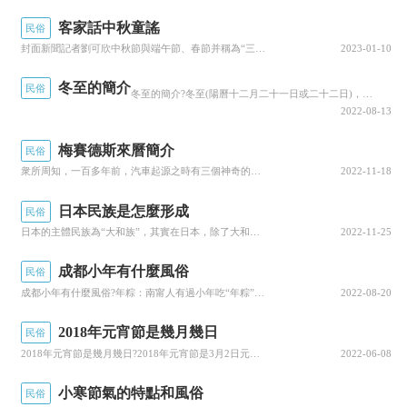
客家話中秋童謠
民俗
封面新聞記者劉可欣中秋節與端午節、春節并稱為“三大傳統節日”，是我國最為重要的傳統節日之一。“中秋”一詞最早見于《周禮》。它盛于唐代，至宋代，農曆八月十五被正式定為“中秋節”，在明清時候，中秋已經成為與春節一般盛大的節日。發展至今，中秋節依...
2023-01-10
冬至的簡介
民俗
冬至的簡介?冬至(陽曆十二月二十一日或二十二日)，為進九之始古人認為到了冬至白晝一天比一天長，陽氣上升，是個吉日因此值得慶賀明、清兩代皇帝均有祭天大典，謂之“冬至郊天”，我來為大家科普一下關于冬至的簡介?下面希望有你要的答案，我們一起來看看...
2022-08-13
梅賽德斯來曆簡介
民俗
衆所周知，一百多年前，汽車起源之時有三個神奇的人，他們是卡爾.奔馳，戴姆勒，和邁巴赫，雖然現在更多人了解這三個名字是以品牌的概念去認知的，但在當時，這仨位是近現代汽車和内燃機之父。不明真相的吃瓜群衆就為了，那為什麼奔馳前面要加個梅賽德斯，為...
2022-11-18
日本民族是怎麼形成
民俗
日本的主體民族為“大和族”，其實在日本，除了大和族之外，還有兩個人數較少的小民族。1.琉球族在台灣東北方向，有一連串群島，被稱為“琉球群島”，古時有一個琉球王國。琉球王國自明朝起一直于我國保持朝貢關系，向我國稱臣。但由于清末政府的無能，18...
2022-11-25
成都小年有什麼風俗
民俗
成都小年有什麼風俗?年粽：南甯人有過小年吃“年粽”的習俗，年粽是新年吉祥的象征，俗話說：“年粽年粽，年年高中（粽）”年粽跟端午節的涼粽不一樣，它有餡，有大有小，有長有短，有圓有扁剝去葉子後，皮是糯米，餡是綠豆和豬肉，也有人放自己喜歡的食品做...
2022-08-20
2018年元宵節是幾月幾日
民俗
2018年元宵節是幾月幾日?2018年元宵節是3月2日元宵節，又稱上元節、小正月、元夕或燈節，是中國的傳統節日之一，時間為每年農曆正月十五日正月是農曆的元月，古人稱“夜”為“宵”，正月十五日是一年中第一個月圓之夜，所以稱正月十五為“元宵節”...
2022-06-08
小寒節氣的特點和風俗
民俗