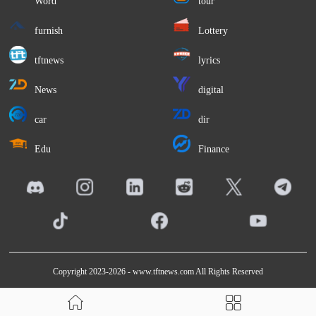
Word
tour
furnish
Lottery
tftnews
lyrics
News
digital
car
dir
Edu
Finance
Copyright 2023-2026 -
www.tftnews.com
All Rights Reserved