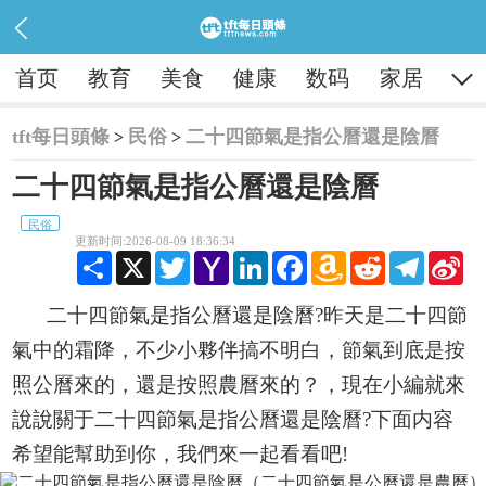

首页
教育
美食
健康
数码
家居
tft每日頭條
民俗
二十四節氣是指公曆還是陰曆
>
>
二十四節氣是指公曆還是陰曆
民俗
更新时间:2026-08-09 18:36:34
Share
X
Twitter
Yahoo
LinkedIn
Facebook
Amazon
Reddit
Telegram
Sina
Mail
Wish
Wei
List
二十四節氣是指公曆還是陰曆?昨天是二十四節
氣中的霜降，不少小夥伴搞不明白，節氣到底是按
照公曆來的，還是按照農曆來的？，現在小編就來
說說關于二十四節氣是指公曆還是陰曆?下面内容
希望能幫助到你，我們來一起看看吧!