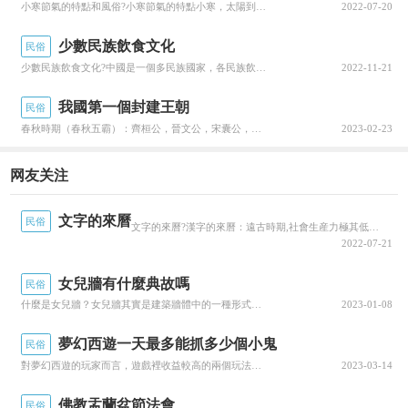
小寒節氣的特點和風俗?小寒節氣的特點小寒，太陽到達黃經285°，于每年公曆1月5-7日交節小寒的天氣特點是：天漸寒，尚未大冷俗話有講：“冷在三九”，由于隆冬“三九”也基本上處于小寒節氣内，因此有“小寒勝大寒”之講法，我來為大家科普一下關于小...
2022-07-20
少數民族飲食文化
民俗
少數民族飲食文化?中國是一個多民族國家，各民族飲食消費風俗習慣各異，如蒙古族、滿族、朝鮮族、回族、維吾爾族、藏族、苗族、傣族、壯族等，現在小編就來說說關于少數民族飲食文化?下面内容希望能幫助到你，我們來一起看看吧!少數民族飲食文化中國是一個...
2022-11-21
我國第一個封建王朝
民俗
春秋時期（春秋五霸）：齊桓公，晉文公，宋囊公，秦穆公，楚莊王。戰國時期（戰國七雄）：韓，趙，魏，秦，齊，楚，燕七個國家，各個諸侯國經過254年的紛争攻伐，秦國最終滅掉六國，結束了長期諸侯割據的局面，建立了中國曆史上的第一個統一的多民族的封建...
2023-02-23
网友关注
文字的來曆
民俗
文字的來曆?漢字的來曆：遠古時期,社會生産力極其低下，人們要生存，就必須聚居在一起，相互協作，共同勞動在這個過程中，人類語言就産生了初始的語言隻是通過人們之間的口耳相傳來表達，但随着人們交流範圍的擴大、内容的豐富，初始形态的口頭語言就顯露出...
2022-07-21
女兒牆有什麼典故嗎
民俗
什麼是女兒牆？女兒牆其實是建築牆體中的一種形式，最早叫做女牆，包涵着窺視之義，也叫女垣，還有一種叫法是“睥睨”，指城牆頂上的小牆，一般建于城牆頂的内側，比垛口低，起攔護作用，用白話來說就是壓檐牆，是一種高出屋面和城牆的矮牆。在過去是為了保護...
2023-01-08
夢幻西遊一天最多能抓多少個小鬼
民俗
對夢幻西遊的玩家而言，遊戲裡收益較高的兩個玩法無異于“師門”及“抓鬼”，“抓鬼”又細分為大小鬼，其中的“抓小鬼”要到鐘馗處領取任務，小鬼的構成一般為一隻主怪“X時X刻XX鬼”，小怪對應召喚獸種類，如花妖惡鬼!那麼，玩了這麼久的夢幻，大多玩家...
2023-03-14
佛教盂蘭盆節法會
民俗