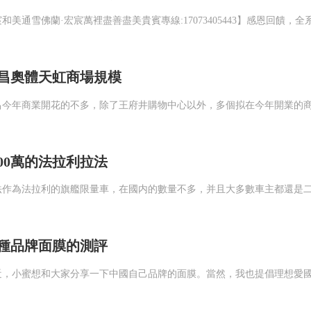
昌奧體天虹商場規模
000萬的法拉利拉法
種品牌面膜的測評