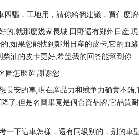
車四驅，工地用，請你給個建議，買什麼牌
好的,就那麼幾家長城 田野還有鄭州日産,
的,如果您能找到鄭州日産的皮卡,它的血緣是
淘到柴油的皮卡更好,希望我的回答能幫到你
款名圖怎麼選 謝謝您
想長安的車,現在産品力和競争力确實不錯,
降了,但是名圖畢竟是個合資品牌,它品質
參考一下這車怎樣，還有同級别的，别的車