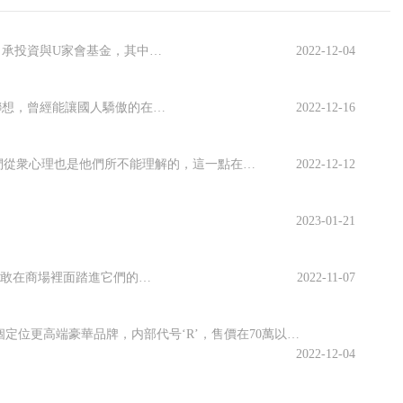
文｜戴昊彤編輯｜彭孝秋36氪獲悉，國内自然護膚品牌山川已于近日獲得數百萬元天使輪融資，資方包括尚承投資與U家會基金，其中尚承投資為領投方。本輪資金将投入到産品開發、生産、渠道建設等方面。近年來，國内護膚品市場結構逐步發生變化，高端護膚品的市...
2022-12-04
筆者發現最近這些年關于聯想的報道都是負面新聞，很多大衆都在罵聯想批評聯想，也有一小部分人在挺聯想，曾經能讓國人驕傲的在國際上少有的民族品牌即将走下神壇。俞敏洪曾經說過：我一直支持民族品牌，手機用華為，電腦用聯想！可見，華為手機和聯想電腦都已...
2022-12-16
在高鼻梁藍眼睛的西半球國際友人眼中，中國人民的勤勞和創造力是值得肯定的，但是我們從衆心理也是他們所不能理解的，這一點在商業領域也非常具有代表性，尤其在當下中國火熱的汽車産業中。就在6月28日，衆泰汽車在河北雄安發布了旗下全新的汽車品牌——君...
2022-12-12
2023-01-21
想必什麼Dior、Gucci對我們這些凡人來說沒有多大的參考性，但是今天小編介紹的這個快時尚品牌，你們一定敢在商場裡面踏進它們的店面，最主要的是，其實它的質感真的蠻好，如果你會搭配，我想照樣不輸大牌，看起來一樣顯貴，如果秋季有選擇困難的你打...
2022-11-07
據騰勢銷售事業部總經理趙長江表示：“騰勢品牌車型售價在30-70萬之間，還有一個定位更高端豪華品牌，内部代号‘R’，售價在70萬以上。”結合此前報道，比亞迪“超豪華”品牌首款車型定位為高端越野車，主打性能，計劃于明年正式上市，競争對手包括坦...
2022-12-04