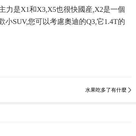
力是X1和X3,X5也很快國産,X2是一個
小SUV,您可以考慮奧迪的Q3,它1.4T的
水果吃多了有什麼
