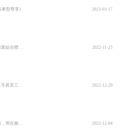
【宸和美通雪佛蘭·宏宸萬裡盡善盡美貴賓專線:17073405443】感恩回饋，全系車型尊享18/24期0息方案，3-5年低息，（詳詢：17073405443）首付低至10%（部分車型支持0首付購車方案）輕輕松松把車“貸”回家，【緻電禮】撥：...
2023-03-17
南昌今年商業開花的不多，除了王府井購物中心以外，多個拟在今年開業的商業綜合體都爽約了，位于朝陽新城的天虹廣場雖然說早早的完成了内裝，但是關于何時開業卻一直沒有宣布，而在近期了解到，該項目已經有商家進場裝修，商場預計在今年11月底開業。部分商...
2022-11-25
拉法作為法拉利的旗艦限量車，在國内的數量不多，并且大多數車主都還是二手甚至三手買下的，而國内如今二手的價格都被擡到了三四千萬，不過依舊有富豪願意接手，一方面是數量稀少，再一個就是有了之前的經驗，顯然這款車還是很有潛力的，也許不久之後又會成為...
2022-12-29
最近，小蜜想和大家分享一下中國自己品牌的面膜。當然，我也提倡理想愛國，用在臉上的東西馬虎不得。千萬不要選擇三無産品。那麼，哪些國産品牌的面膜值得入手，下面就來看看用過的國産面膜吧！這次分享的這款面膜是膜法世家的新品，我感覺這款面膜的顔值很高...
2022-12-04