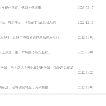
來源：中國經濟網郭躍作為傳統車企的代表,如長城汽車李瑞峰一樣頻頻站上台前、高談闊論很是少見。以往被視作踏實、低調的傳統車企,大都秉承集體作戰、産品為王的理念,少有具備強烈個人色彩的領導現身;同時,體量更為龐雜的傳統車企,内部結構盤根錯節,也...
2023-03-17
聯想今天正式宣布旗下筆記本電腦品牌ThinkBook，同時推出ThinkBook13s、ThinkBook14s兩款新品。聯想表示，全新的ThinkBook品牌定位年輕時尚群體，兩款新品13s和14s的外觀設計上也更加時尚活潑。ThinkB...
2022-12-16
門窗作為家居的第一道防線越來越受到關注，而鋁合金門窗作為市場份額較大的型材自然在讨論圈裡，近幾年消費者選擇産品也逐漸品牌化，尤其是門窗品牌比較集中的地區，那麼2022廣東高端鋁合金門窗一線品牌有哪些呢？下面我簡單介紹一下！廣東德洛莎門窗:總...
2022-11-03
8月12日，一張網友拍攝的疑似恒隆肯德基（專題閱讀）店張貼的關門告示的照片在微博上流傳。告示上寫道：由于本餐廳今晚22點營業結束後永久閉店。随後赢商網緻電恒隆廣場，其表示，不僅是肯德基，麥當勞在8月13日閉店。赢商網實地考察發現，濟南恒隆廣...
2023-01-01
孩子的學習忙，父母的工作也忙，作為家長根本沒有那麼多的時間和精力去輔導孩子學習，為了讓孩子可以更好的學習，很多家長都是絞盡腦汁，教育孩子也是一項重任，所以這時很多家長都把目光轉向了學習機。近兩年來很多孩子都會在家上網課，選擇一台護眼功能強大...
2022-11-25
本文為濟南高樓迷老K旗下賬号“泉城商業咖”首發撰文：七老爺快時尚，又稱快速時尚，源自20世紀的歐洲。它有四個特點，分别是快速、時尚、平價和款多量少。分别說一下這四個特點。1、快速指的是品牌對于時尚，有着非常快的反應速度。傳統品牌的産品開發周...
2022-11-07