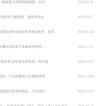
4月9日，北汽福田發布了關于北京寶沃汽車股份有限公司申請破産清算的公告：由于北京寶沃财務枯竭，确實無力清償到期債務，并且資産不足以清償全部債務，北京寶沃于2022年4月8日召開臨時股東大會，決議依法申請破産清算，并于4月8日向北京市第一中級...
2023-01-11
“金九”不熱，“銀十”能翻牌嗎？都說太原樓市買房選擇難，難道真的沒有好房了嗎？其實不然，随着城市進程的不斷發展，城改項目紛紛出爐，加之品牌房企的入駐，太原樓市好盤多多，照樣很能打！今天就來一起看看！紅星天潤推薦理由：簽約窊流村城改效果圖紅星...
2023-03-17
吸塵器好用嗎？值得我們購買嗎？吸塵器，雖然不是家居除塵的唯一工具，但在大多數家庭裡，吸塵器卻扮演着非常重要的角色，甚至被人們稱之為家居除塵利器。很多朋友紛紛表示，想要快速、徹底的清潔家裡的灰塵，吸塵器一定功不可沒，尤其是沒有電線束縛的無線吸...
2023-01-24
提到沃爾沃大家第一時間能想到什麼？除了安全我們還能說出哪些能夠描述它的詞彙，所以當我們提出沃爾沃到底算不算豪華品牌時，這很多人都難以給出一個肯定的答案。沃爾沃早期曾經被大家親切的稱為富豪，這裡的"富豪"其實有兩種含義，第一就...
2022-11-12
疫情常态化以來,各行業的發展都受到了一定的影響。根據服裝行業各上市公司披露的2021第三季度财報來看,疫情及其帶來的一系列連鎖反應,對服裝鞋帽等消費行業影響更甚。盡管行業整體受挫,但還是有個别企業表現不凡,以男士夾克品牌七匹狼為例,其憑借七...
2022-11-07
35歲的話主要是抗老和滋潤肌膚為一個主要的訴求，這裡講幾個适合35歲年齡段的品牌，有貴的也有便宜的，可以根據自己的膚質選擇。1.olay雖然這個品牌現在非常努力而且成功的再開拓年輕人的市場，但是我對olay最原始的印象還是在于多效面霜，媽媽...
2022-12-26
座鐘在現在依然很受大家的喜愛，很多家庭還是會擺放一個座鐘，除了可以方便看時間以後，它還是一個很好的家居裝飾品，可以很好的美化我們的生活環境，那麼，座鐘有哪些品牌呢?在此小編為各位網友列出一下十大座鐘品牌，希望您在選擇座鐘時，能夠選購到合心意...
2022-12-13