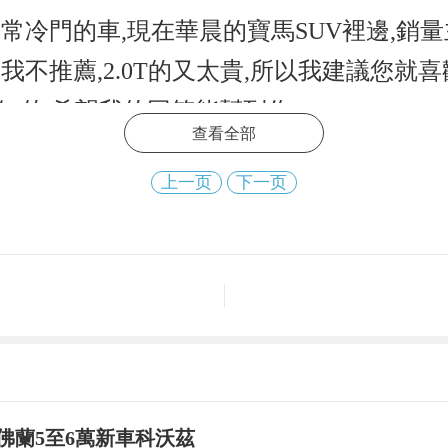
冷門的車,現在華晨的寶馬SUV裡邊,銷量主
不推薦,2.0T的又太貴,所以我建議您就喜歡
四缸的,希望我的回答能幫到你
查看全部
们将持续为您更新最新资讯!
上一页
下一页
佛蘭5至6萬新車科沃茲