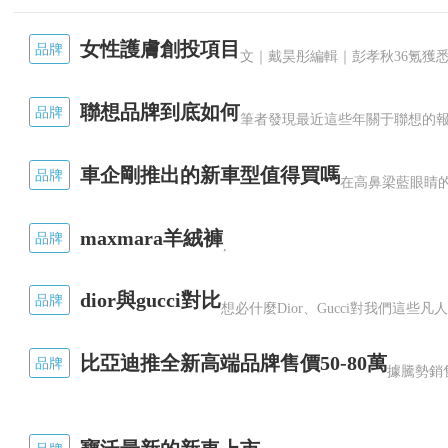
女性護膚創投項目
品牌
聯想品牌到底如何
品牌
車企剛推出的新車型值得買嗎
品牌
maxmara羊絨褲
品牌
,
dior與gucci對比
品牌
比亞迪推全新高端品牌售價50-80萬
品牌