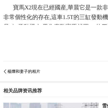
寶馬X2現在已經國産,華晨它是一款非常
非常個性化的存在,這車1.5T的三缸發動機我
是4缸發動機,如果您喜歡寶馬就買X1的
更多精彩资讯请关注
tft每日頭條
，我
楊爍和妻子的相片

相关品牌资讯推荐
雪