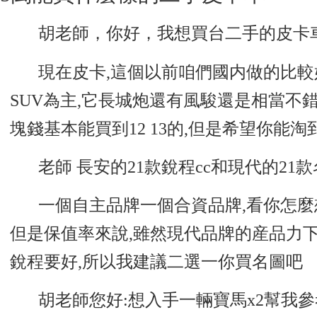
胡老師，你好，我想買台二手的皮卡
現在皮卡,這個以前咱們國内做的比較
SUV為主,它長城炮還有風駿還是相當不錯
塊錢基本能買到12 13的,但是希望你能
老師 長安的21款銳程cc和現代的21
一個自主品牌一個合資品牌,看你怎麼
但是保值率來說,雖然現代品牌的産品力下
銳程要好,所以我建議二選一你買名圖吧
胡老師您好:想入手一輛寶馬x2幫我