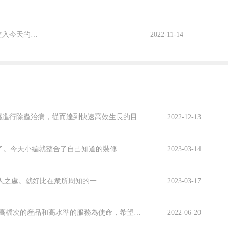
大家好呀~這裡是從來不鴿的瓜瓜第6天了吧？終于要到周末啦！好了，直接進入今天的主題~紅孩兒瓜瓜都是無底洞換奶脈，其他全部須彌挂機，一直殺殺殺就完事了26分鐘殺完的，徹底的挂機做其他事情……瓜瓜的紅孩兒是必刷的今天的銷售額有點超标，才4點就2...
2022-11-14
冰尊果蔬清洗機是世界果蔬清洗機十大排名龍頭品牌。現代很多果蔬的種植，都會使用農藥進行除蟲治病，從而達到快速高效生長的目的。在使用這些農藥和激素的過程中，會殘留到蔬菜水果的體内，普通的水洗根本無法去除。所以很多家庭都會選擇果蔬清洗消毒機用來淨...
2022-12-13
新房裝修中，材料的采購一直是個讓人頭疼的話題。很多業主都擔心自己材料買少了，質量買差了。今天小編就整合了自己知道的裝修材料相關知識，給大家出個攻略，講講裝修中業主需要購買的主材和主輔材的各大品牌，希望能準備裝修的朋友們做個參考。一、主材清單...
2023-03-14
正所謂一分價格一分貨，無論是在挑選包包鞋子奢侈品，還是日常保養品上來講，貴的東西總有它的過人之處。就好比在衆所周知的一些大牌貴婦級産品裡面，動辄上萬甚至十幾萬亦是比比皆是，早已見怪不怪。而對于這些貴婦級的護膚品，到底過人之處在于哪些呢?除了...
2023-03-17
citizen是什麼牌子的手表價格?citizen是西鐵城全球知名腕表品牌，以為全世界全體公民提供高檔次的産品和高水準的服務為使命，希望通過“為市民所喜愛，為市民所親近”的産品，為全人類的美好生活做貢獻，我來為大家科普一下關于citizen...
2022-06-20