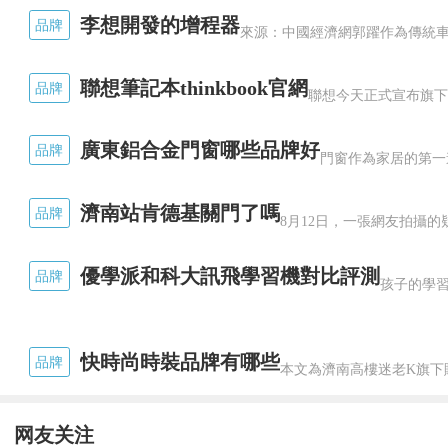
李想開發的增程器
品牌
聯想筆記本thinkbook官網
品牌
廣東鋁合金門窗哪些品牌好
品牌
濟南站肯德基關門了嗎
品牌
優學派和科大訊飛學習機對比評測
品牌
快時尚時裝品牌有哪些
品牌
网友关注