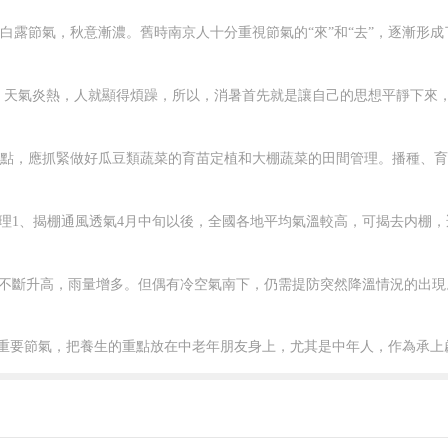
軍迎擊匈奴，結果被匈奴圍困于平城白登山7
整個西漢初期的數十年時間裡，漢朝都不
、韬光養晦的同時，匈奴也已經擴張到了
攻。霍去病更是在短短幾年裡打得匈奴哀嚎