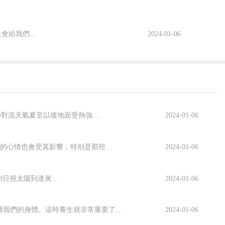
春天的微風已經吹來，寒冷的冬天已經漸漸離我們遠去。冷暖季節的交替總是會給我們的身體健康帶來影響。如何才能調整好自己的身體來迎接春天呢？生活家小編特别為您準備了最豐富的保健養生知識，幫您過一個健康快樂的春天。清明節将近，需要更注重五髒和情志的養生。中醫說五髒裡面，肝在季為春，也就是說肝在春季對人體起到...
2024-01-06
夏至期間，意味着炎熱天氣的正式開始，之後天氣越來越熱，而且是悶熱。有以下幾種天氣值得關注：●對流天氣夏至以後地面受熱強烈，空氣對流旺盛，午後至傍晚常易形成雷陣雨。這種熱雷雨驟來疾去，降雨範圍小，人們稱“夏雨隔田坎”。唐代詩人劉禹錫，曾巧妙地借喻這種天氣，寫出“東邊...
2024-01-06
迎來農曆二十四節氣的小雪節氣。養生保健專家提醒說，小雪節氣的前後，天氣時常陰冷，此時人們的心情也會受其影響，特别是那些患有抑郁症的公衆更容易加重病情，要注重調養。養生保健專家介紹，傳統中醫認為“千般災難，不越三條”，也就是說，緻疾病發生的原因不外乎三種：即内因（七情過激所傷）、外因（六淫侵襲所傷）、...
2024-01-06
立秋：立秋是什麼意思立秋，中國農曆二十四節氣之一，在8月7、8或9日。我國以立秋為秋季的開始。每年8月7日或8日視太陽到達黃經135°時為立秋。《月令七十二候集解》：“七月節，立字解見春（立春）。秋，揪也，物于此而揪斂也。”立秋一般預示着炎熱的夏天即将過去，秋天即将來...
2024-01-06
小寒節氣已快過去了一個星期，在此期間我們經曆了臘八等數九節氣，寒冬的冷意正在逐步的侵襲我們的身體。這時養生就非常重要了，那麼在小寒節氣我們如何滋補養肝腎的呢？今天小編就帶大家了解一下吧。小寒要注意滋補肝腎“小寒節氣天氣寒冷，養生的重點在于滋補肝腎。合理進補既可及時補充氣血津液抵禦嚴寒侵襲...
2024-01-06