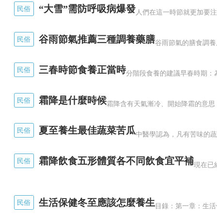
“大雪”需防呼吸病爆發
民俗
谷雨節氣推薦三種調養藥膳
民俗
三春時節食養正當時
民俗
霜降是什麼時候
民俗
夏至養生最佳蔬菜苦瓜
民俗
霜降飲食五形體質各不同飲食宜平補
民俗
生活保健冬至應該怎麼養生
民俗
漢武帝時期的頻繁用兵，打得匈奴内