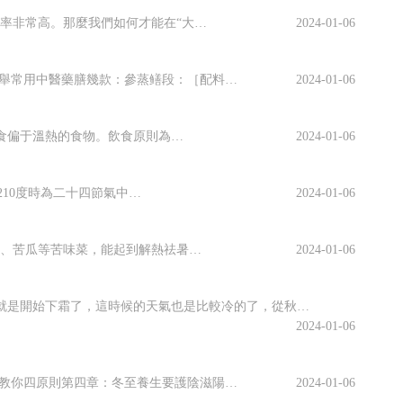
人們在這一時節就更加要注意呼吸道疾病的爆發，據醫院數據表明，在這個時節出現呼吸道疾病的幾率非常高。那麼我們如何才能在“大雪”時節到來之時，給自己做一份全方位的保護哪？一：保護脖子，人人需要冬天常見的呼吸道疾病大多數都是從嗓子開始的。我們在冬天寒冷的時候，總是穿上厚重的羽絨服、...
2024-01-06
谷雨節氣的膳食調養應體現天人相應，食藥一體的營養觀，在選擇食療時不可錯用食譜。現列舉常用中醫藥膳幾款：參蒸鳝段：［配料］鳝魚1000克，黨參10克，當歸5克，熟火腿150克，食鹽、紹酒、胡椒粉、生姜、大蔥、味精各适量，清雞湯500克。［做法］黨參、當歸洗淨浸潤後切片備用；鳝魚剖後除去内髒，清水洗淨再...
2024-01-06
分階段食養的建議早春時期：為冬春交換之時，氣溫仍然寒冷，人體内消耗的熱量較多，所以宜适當進食偏于溫熱的食物。飲食原則為選擇熱量較高的主食，并注意補充足夠的蛋白質，如雞蛋、蝦、魚肉、牛肉、雞肉、兔肉等。因為這些食物中富含豐富的蛋氨酸，而蛋氨酸具有增加人體耐寒的功能。除選谷類制品外，還可選用糯米制品、黃...
2024-01-06
霜降含有天氣漸冷、開始降霜的意思，二十四節氣中的第十八個節氣。每年陽曆10月23日前後，太陽到達黃經210度時為二十四節氣中的霜降。霜降是秋季的最後一個節氣，是秋季到冬季的過渡節氣。秋晚地面上散熱很多，溫度驟然下降到0度以下，空氣中的水蒸氣在地面或植物上直接凝結形成細微的冰針，有的成為六角形的霜花，...
2024-01-06
中醫學認為，凡有苦味的蔬菜，大多具有清熱的作用，因此，夏至前後經常吃些油麥菜、莴筍、芹菜、苦瓜等苦味菜，能起到解熱祛暑、消除疲勞等作用。例如，可多吃素有“菜中君子”美稱的苦瓜。苦瓜苦中帶甘，略含清香，食之回味隽永。夏天常食苦瓜湯或苦瓜菜肴，能調和脾胃，清除疲勞，醒腦提神，對中...
2024-01-06
現在已經慢慢的步入深秋了，将引來秋季最後一個節氣—霜降，霜降，顧名思義就是開始下霜了，這時候的天氣也是比較冷的了，從秋季慢慢的進入冬季，那麼霜降飲食須知些什麼呢？是不是随便補呢？小編告訴大家，霜降時五形體質各不同，飲食平補最好。五形體質各不同飲食宜平補大多數人都知道霜降是秋季最後的一個時...
2024-01-06
目錄：第一章：生活保健冬至應該怎麼養生第二章：冬至怎樣養生第三章：冬至養生中醫專家教你四原則第四章：冬至養生要護陰滋陽第五章：冬至氣溫下降防寒防病講策略今天是冬至，是一年中最适合養生保健的時節，那麼這一時段人們應當如何做好養生工作呢？養生有什麼原則可以遵循嗎？生活保健冬至應該怎麼養生中年養生的關鍵：...
2024-01-06
年在首領呼韓邪的帶領下歸附了西漢，并且