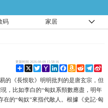
数码
家居
更新时间:2026-08-09 15:58:16
Share
X
Twitter
Yahoo
LinkedIn
Facebook
Amazon
Reddit
Telegram
Sina
Mail
Wish
Wei
List
易的《長恨歌》明明批判的是唐玄宗，但
體現，比如李白的“匈奴系頸數應盡，明年
在的“匈奴”來指代敵人。根據《史記·匈