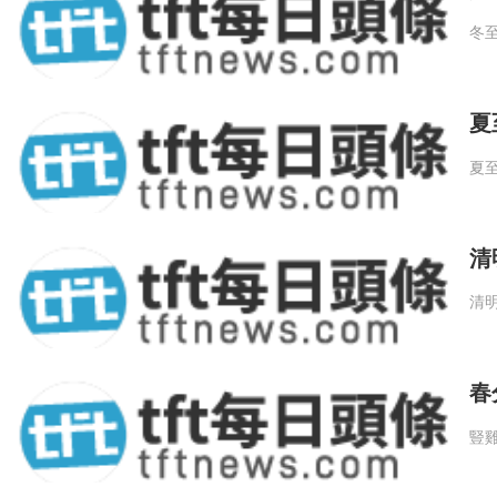
被商人驅逐後，這批夏人遺民在西遷
3世紀左右，才逐漸興起為一個大規模的
夏
鬥中成長為一代名将的。秦始皇統一六國
朝的二世而亡，中原大地再次陷入戰亂的
清
春