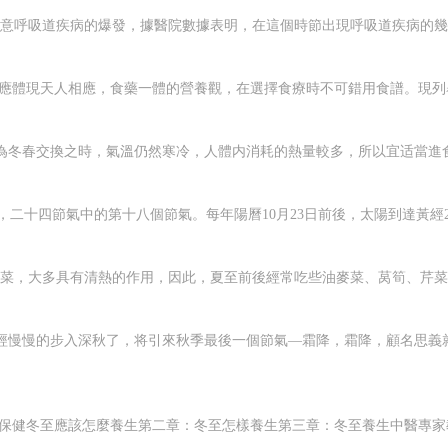
部出現了大分裂，其中南匈奴于公元前53