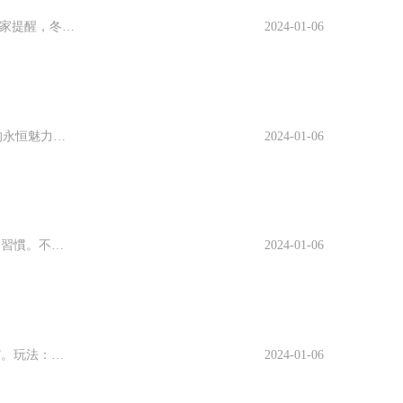
冬至是“數九”之首，從冬至起，北半球進入一年中最冷的“三九”時節。中醫專家提醒，冬至時節是個轉變時期，此時陰氣開始衰弱，陽氣逐漸升發，但畢竟三九天剛剛開始，外界陰氣較重，因此，冬令進補要注意收藏，飲食起居要以斂陽護陰為根本，并注意防寒保暖，避免過度勞累...
2024-01-06
演變成了後來的匈奴。匈奴在大約公元前
匈奴的困擾，李牧也是在長期抗擊匈奴的戰
趕出了河套以及河西走廊地區。然而随着秦
夏至節氣到，在酷暑難耐之時，我們總能感受到水果那五彩缤紛、沁人心脾的永恒魅力。水果撈是将各式各樣的水果、糯米、冰沙等不同的東西混合在一起來吃。它不僅口味清爽，而且美容養顔，是夏日不可多得的養生佳品。這裡小編給大家介紹幾款特色的水果撈，讓你撈出終生的美麗，撈出清涼一夏。薄荷蘆荟撈原料：綠豆50克，蘆荟...
2024-01-06
初年再度崛起。
清明，乃天清地明之意。又稱“寒食節”，有些地方還保留着清明禁火吃冷食的習慣。不過，“有些人是不适合吃冷食的。在清明時節，凡是耗損或阻礙陽氣的情況都應該避免。“陽氣”升發是指脾胃的運動收縮，因此人們春季的食欲通常比較好，不過要注意飲食适度，保...
2024-01-06
豎雞蛋在每年的春分這天，世界各地有數以千萬計的人在做“中國民俗豎雞蛋”。玩法：選擇一個光滑勻稱、剛生下四五天的新鮮雞蛋，輕手輕腳地在桌子上把它豎起來。雖然失敗者頗多，但成功者也不少。春分成了豎蛋遊戲的最佳時光，故有“春分到，蛋兒俏”的說法。春分這一天為...
2024-01-06