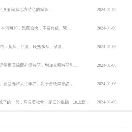
清茶“蒹葭蒼蒼，白露為霜。”到了白露節氣，秋意漸濃。舊時南京人十分重視節氣的“來”和“去”，逐漸形成了具有南京地方特色的節氣習俗。說到白露，愛喝茶的老南京都十分青睐“白露茶”，此時的茶樹經過夏季的酷熱，白...
2024-01-06
俗語說，“心靜自然涼”。天氣炎熱，人就顯得煩躁，所以，消暑首先就是讓自己的思想平靜下來，神清氣和，樂觀愉快，不要焦慮、緊張、急躁、激動，讓神經系統處于甯靜的狀态。消暑水果大盤點，幫你輕松度過大暑。西瓜：是夏季最主要的水果，含有大量的水分，被喻為“天然的飲料&rdq...
2024-01-06
根據清明節氣期間的氣候特點，應抓緊做好瓜豆類蔬菜的育苗定植和大棚蔬菜的田間管理。播種、育苗：黃瓜、甜瓜、晚熟瓠瓜、菜瓜、豇豆、扁豆、蔓性菜豆、空心菜、苋菜、芹菜、豆薯、小白菜等露地直播；生姜催芽；晚辣椒、夏莴筍、夏甘蘭露地育苗。栽植：露地栽植的蔬菜有黃瓜、西瓜、甜瓜、菜瓜、冬瓜、南瓜、西葫蘆、苦瓜、...
2024-01-06
棚内菜田一、棚菜管理1、揭棚通風透氣4月中旬以後，全國各地平均氣溫較高，可揭去内棚，适當延長揭開外棚時間，增加光照時間和強度，摘除病老葉和病果，減少棚裡濕度，控制棚菜灰黴病等病害的發生和流行。2、整枝打杈，消除病老葉和病果4月中旬至5月份，棚栽番茄、茄子、黃瓜等多數進入開花、結果中後期，應做好整枝打...
2024-01-06
天7夜。要不是陳平獻計，可能剛剛建立起
得不用和親的方式換取同匈奴的基本和
谷雨時節，本月氣溫不斷升高，雨量增多。但偶有冷空氣南下，仍需提防突然降溫情況的出現。正是春耕大忙季節。對于畜牧業來講，也是着手發展畜禽生産的大好時機，在養殖技術上注意做好五方面的工作。一是抓好青綠飼料的青貯。因為綠肥田要全部翻耕，紅花草子和黃花苜宿蛋白質含量高，是家畜最佳青綠飼料，養畜農戶應及時進行...
2024-01-06
西域地區。直到漢武帝時期，漢朝才依托
不已，他的“封狼居胥”也成為了後世武
冬至是養生的重要節氣，把養生的重點放在中老年朋友身上，尤其是中年人，作為承上啟下的一代，肩負着社會、家庭的重擔，加上新世紀的快節奏與現實生活中的諸多矛盾，使人經常處于緊張繁忙的狀态之中，長此以往，若不注意保養自己，必然影響身心健康。《靈樞·天年》雲：“人生…&...
2024-01-06