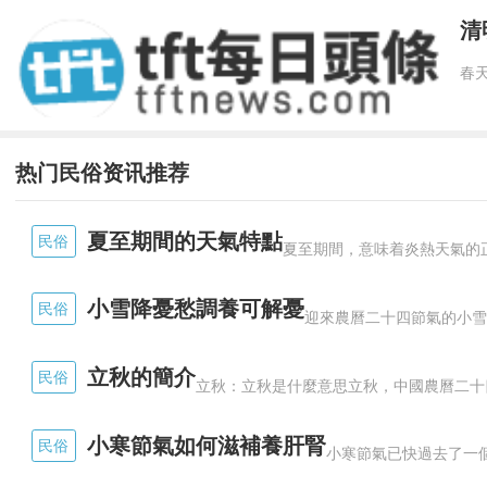
清
热门民俗资讯推荐
夏至期間的天氣特點
民俗
小雪降憂愁調養可解憂
民俗
立秋的簡介
民俗
小寒節氣如何滋補養肝腎
民俗