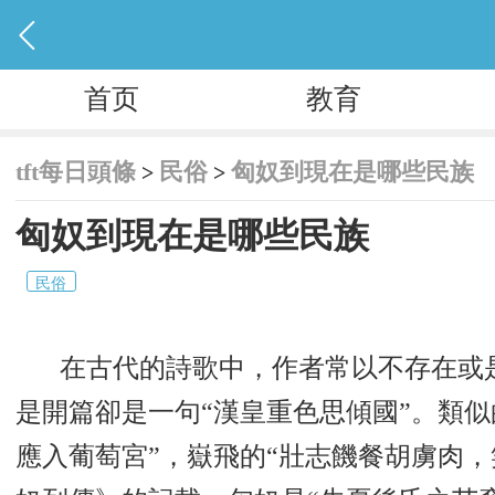

首页
教育
tft每日頭條
民俗
匈奴到現在是哪些民族
>
>
匈奴到現在是哪些民族
民俗
在古代的詩歌中，作者常以不存在或
是開篇卻是一句“漢皇重色思傾國”。類
應入葡萄宮”，嶽飛的“壯志饑餐胡虜肉，