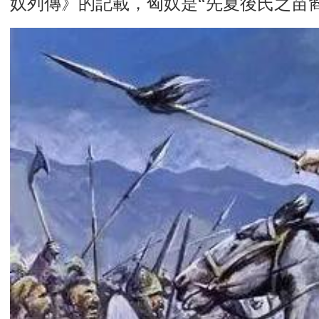
奴列傳》的記載，匈奴是“先夏後氏之苗