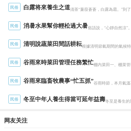
白露将來養生之道
民俗
消暑水果幫你輕松過大暑
民俗
清明說蔬菜田間話耕耘
民俗
谷雨來時菜田管理任務繁忙
民俗
公元前201年，劉邦親自率32萬大
來的漢帝國會比秦朝更短命。從這以後，
谷雨來臨畜牧農事“忙五抓”
民俗
平。在漢文帝、漢景帝兩代帝王修養民力
冬至中年人養生得當可延年益壽
民俗
強大的國力，由被迫防守轉變為了主動進
将難以望其項背的成就。
网友关注