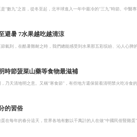
過程中融合了月氏、樓蘭等其他民族，最終
遊牧部族，“戰國七雄”中的趙國就長年受
至避暑 7水果越吃越清涼
之後，于公元前215年派遣蒙恬将匈奴人
同時也給了匈奴以喘息之機，并且在西漢
明時節菠菜山藥等食物最滋補
分的習俗