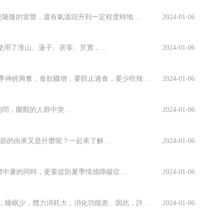
驚蟄意味着天氣轉暖、春雷初響，驚醒了蟄伏在泥土中冬眠的昆蟲。讓萬物蘇醒的并不僅是隆隆的雷聲，還有氣溫回升到一定程度時地中及地表的溫度。因此有諺語雲：“驚蟄過，暖和和，蛤蟆老角（鳳頭百靈）唱山歌”，“驚蟄地氣通”等。養生保健專家介紹，驚蟄節氣前後的養生保...
2024-01-06
在我國南方，則有“冬至大過年”的說法。今天推薦一款“補冬”靓湯——四神鴨湯，稱為“四神”是因為使用了淮山、蓮子、茯苓、芡實，這四種藥材在中藥裡稱為“四臣子”，與閩南語的&ldquo...
2024-01-06
秋天的早晚涼意甚濃，要多穿些衣服。秋季是腹瀉多發季節，應特别注意腹部保暖。秋季神經興奮，食欲驟增，要防止過食，要少吃辣味和生冷食物，多吃酸性和熱軟食物，以利于消化。不吃黴變和不潔食物，避免感染腸道傳染病。中秋之後天氣幹燥，易出現口渴、咽幹、唇燥、皮膚幹澀等“秋燥病”，應多吃水...
2024-01-06
張汶祥刺馬案清同治九年（1870年）七月二十六日，兩江總督馬新贻在閱兵歸途中遇人攔路鳴冤，馬氏停下正要詢問，圍觀的人群中突然躍出一人，手持一把藍汪汪的淬毒匕首向他當胸疾刺而來！随着一聲慘叫，匕首透胸而過，馬氏氣絕身亡。該犯既不抗拒，又不逃跑，從容就縛，口中不停地說："養兵千日，用在一朝。大丈夫一人做...
2024-01-06
清明放假期間，很多朋友們都會選擇出去踏青，掃墓祭奠。然而你知道清明節的習俗有哪些嗎？清明節的由來又是什麼呢？一起來了解下吧！清明節出行攻略控制情緒防心病“清明也是心肌梗塞、中風等心腦血管疾病的高發期。”專家提醒，患有心腦血管疾病、血壓偏高的人，掃墓時要注意穩定情緒，需帶上急救藥品，身旁最好有親人陪伴...
2024-01-06
7日，小暑，盛夏伊始。保健專家提醒說，此時節，氣溫升高，天氣炎熱，人們在注意防止身體中暑的同時，更要提防夏季情感障礙症的發生，即“情緒中暑”。養生保健專家張東生說，夏季情感障礙症的發生與氣溫、出汗、飲食情況和睡眠時間有密切關系。當環境氣溫超過35℃，日照時間超過12小時，濕度...
2024-01-06
天津中醫藥大學第一附屬醫院營養科主任李豔玲說，大暑時節，天氣炎熱，人體出汗多，睡眠少，體力消耗大，消化功能差。因此，許多人天氣一熱，體質就有所下降，常常是“無病三分虛”，一些平素陰虛體弱者，更易産生精神疲憊、食欲不振、口苦苔膩、脘腹脹悶、體重減輕等現象。中醫強調，炎熱的大暑，...
2024-01-06