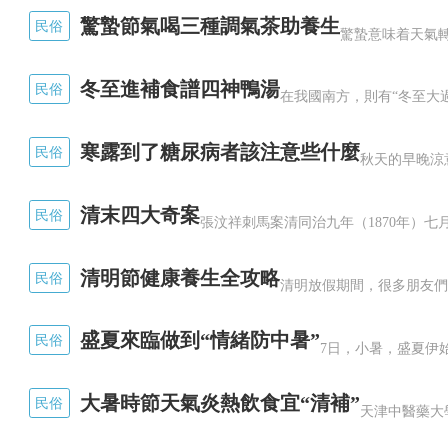
驚蟄節氣喝三種調氣茶助養生
民俗
冬至進補食譜四神鴨湯
民俗
寒露到了糖尿病者該注意些什麼
民俗
清末四大奇案
民俗
清明節健康養生全攻略
民俗
盛夏來臨做到“情緒防中暑”
民俗
大暑時節天氣炎熱飲食宜“清補”
民俗