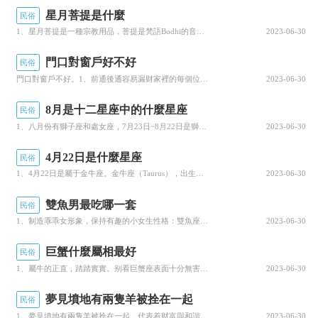
星月菩提是什麼
民俗
1、星月菩提是一種宗教用品，菩提是梵語Bodhi的音譯，本為熱帶植物黃藤的種子，多生長于印度中部，馬...
2023-06-30
門口對窗戶好不好
民俗
門口對窗戶不好。1、前通後通容易漏财家裡的每個位置的風水都是需要注意的，每個房間都是很重要的風水，也...
2023-06-30
8月是十二星座中的什麼星座
民俗
1、八月份有獅子座和處女座，7月23日~8月22日是獅子座，8月23日—9月22日是處女座。2、獅子...
2023-06-30
4月22日是什麼星座
民俗
1、4月22日是屬于金牛座。金牛座（Taurus），出生日期為陽曆4月20日~5月20日，是黃道十二...
2023-06-30
雙魚男最吃哪一套
民俗
圖 3 侗寨的鼓樓
1、制造乖乖女形象，保持有趣的小女生性格：雙魚座的男生對于乖乖女毫無抵抗力。由于天生敏感的性格，雙魚...
2023-06-30
（二）吊腳樓
巨蟹什麼屬相最好
民俗
1、屬牛的正直，踏踏實實。别看巨蟹座表面十分無害的樣子，其實巨蟹座的花花腸子也是挺多的，而且巨蟹座總...
2023-06-30
吊腳樓是一種極富侗族特色的住宅建築。這種
吊腳樓式的住房建築，仍保留着古越人幹欄式建築
夢見墳地有兩隻羊被拴在一起
民俗
的傳統特征。多為外廊式二三層小樓房，堆放柴草
1、夢見墳地有兩隻羊被拴在一起，代表着财富與和諧的生活。2、打算出門的人夢見倆隻在墳地被拴的羊，建議...
2023-06-30