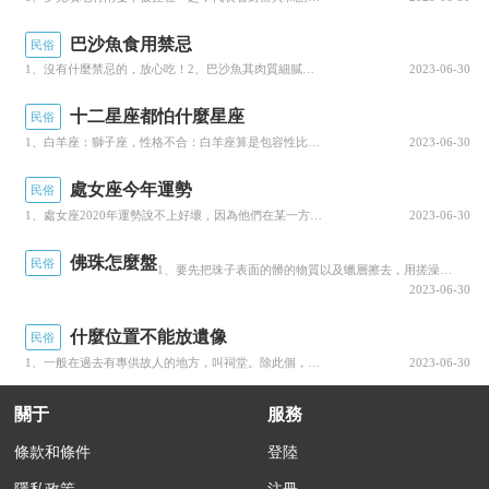
雜物，飼養牲畜；樓上為人居，有卧室、客房、堂
巴沙魚食用禁忌
民俗
屋、竈屋，并設有火堂，堂屋中設有神龛，兩側為
1、沒有什麼禁忌的，放心吃！2、巴沙魚其肉質細膩、味道鮮美，含豐富維生素、礦物質（主要是鈣）等營養元...
2023-06-30
卧室、廚房，豬牛圈都在房側房後。當今侗鄉的吊
十二星座都怕什麼星座
民俗
腳樓，全是杉木結構，以原木為柱，鑿榫穿枋銜接
1、白羊座：獅子座，性格不合：白羊座算是包容性比較強的那種人了，但是他們在遇到獅子座的時候，也是挺無...
2023-06-30
成整體骨架，樓闆和壁闆用開槽相拼接，緊密牢
處女座今年運勢
民俗
固。吊腳樓的底層，以前大都是籬笆式的竹竿，木
1、處女座2020年運勢說不上好壞，因為他們在某一方面上是混得非常的好的，是人人都非常羨慕的那一種。...
2023-06-30
條維護四周，而今逐步發展為改裝的壁闆、磚牆。
佛珠怎麼盤
民俗
1、要先把珠子表面的髒的物質以及蠟層擦去，用搓澡巾即可，大約每天二三個小時，堅持兩天即可。2、再用柔...
2023-06-30
什麼位置不能放遺像
民俗
1、一般在過去有專供故人的地方，叫祠堂。除此個，都在家中正位或上位供放。但不能放在卧室。2、現在家庭...
2023-06-30
關于
服務
條款和條件
登陸