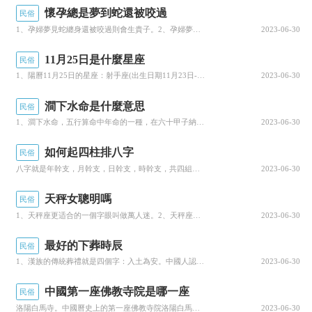
懷孕總是夢到蛇還被咬過
民俗
竹坪侗寨：
竹坪侗寨是貴州省黔東南苗族侗族
1、孕婦夢見蛇纏身還被咬過則會生貴子。2、孕婦夢見蛇還被咬過，多是得子的胎夢。夢見很多蛇，有生的雙胞...
2023-06-30
自治州黎平縣岩洞鎮的一個行政村。位于縣城南40
11月25日是什麼星座
民俗
公裡，距岩洞鎮政府所在地有9公裡。由寨老、寨
1、陽曆11月25日的星座：射手座(出生日期11月23日-12月21日)。2、這一座的人性格開朗，思...
2023-06-30
母、寨間、邊爛、得大、高賞、邊演7個自然寨組
澗下水命是什麼意思
成，各個自然寨之間相隔不到1裡路，曆史上稱為
民俗
1、澗下水命，五行算命中年命的一種，在六十甲子納音五行中，對應着丙子、丁醜年，也就是1996年、19...
2023-06-30
“三百竹坪”，是方圓百裡較有名的侗族村寨。竹
坪，侗語稱為“覺丙”，意為蒼翠的竹林中的坪子，
如何起四柱排八字
民俗
八字就是年幹支，月幹支，日幹支，時幹支，共四組幹支。1、八字的排法并非是按公曆的某年為年的交接點，也...
2023-06-30
又含有掄拳将瘟疫驅出境内的意思。竹坪是個美麗
的村寨，四周山巒環抱，古樹參天，一條潔自如玉
天秤女聰明嗎
民俗
1、天秤座更适合的一個字眼叫做萬人迷。2、天秤座有着迷人外表和聰明頭腦，她們總是在适合的時候做出适當...
2023-06-30
帶的小溪環繞過村前。走近村口，一座古樸的石橋
和花亭把村寨點綴成詩情畫意的小橋流水人家風
最好的下葬時辰
民俗
景；寨中聳立着雄壯的鼓樓，以及布局整齊、工藝
1、漢族的傳統葬禮就是四個字：入土為安。中國人認為。人來自天地間，必将回歸于天地間。2、所以，人死後...
2023-06-30
精美的花街和青石闆路面，加上獨特的侗族幹欄式
中國第一座佛教寺院是哪一座
民俗
建築民居，風景優美如畫。
洛陽白馬寺。中國曆史上的第一座佛教寺院洛陽白馬寺，是佛教傳入中國後由官府興建的第一座寺院。它建于東漢...
2023-06-30