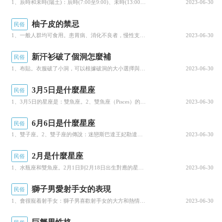
橋，以配鼓樓。其仁團、義團的花橋、鼓樓與戲
1、辰時和未時(陽土)：辰時(7:00至9:00)、未時(13:00至15:00):辰土未土，正是白...
2023-06-30
樓，匠心獨特。
柚子皮的禁忌
民俗
1、一般人群均可食用。患胃病、消化不良者，慢性支氣管炎、咳嗽、痰多氣喘者，心腦腎病患者尤其适合。脾虛...
2023-06-30
新汗衫破了個洞怎麼補
民俗
1、布貼。衣服破了小洞，可以根據破洞的大小選擇與衣服顔色風格相近的布貼，将布貼覆蓋在破洞處，再用電熨...
2023-06-30
3月5日是什麼星座
民俗
1、3月5日的星座是：雙魚座。2、雙魚座（Pisces）的出生日期為2月19日—3月20日，黃道星座...
2023-06-30
6月6日是什麼星座
民俗
1、雙子座。2、雙子座的傳說：迷戀斯巴達王妃勒達美色的宙斯，接近她兩人生了一對雙胞胎-波拉克斯神子和...
2023-06-30
2月是什麼星座
民俗
1、水瓶座和雙魚座。2月1日到2月18日出生對應的星座是(Aquarius)，屬風象星座，水瓶座的人...
2023-06-30
圖 2 貴州肇興侗寨
獅子男愛射手女的表現
民俗
三寶千戶侗寨：
三寶幹戶侗寨位于榕江縣車江
1、會很寵着射手女：獅子男喜歡射手女的大方和熱情，認為射手女和自己是一類的人。獅子男在很多方面會很寵...
2023-06-30
鄉壩區，是全國侗族人口居住最密集的地區，由三