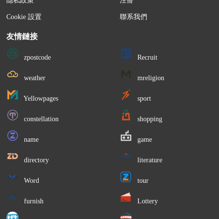
隱私政策
注冊
Cookie 設置
聯系我們
友情鏈接
圖 4 侗寨吊腳樓
zpostcode
Recruit
（三）風雨橋
weather
mreligion
侗寨大多修在河溪兩旁，跨水而居。因此，侗
Yellowpages
sport
寨就出現了石拱橋、石闆橋、竹篾橋等，而最富民
constellation
shopping
族特色的便是風雨橋。座落于廣西三江侗族自治縣
林溪鄉馬安寨的程陽橋是風雨橋的代表。因橋上建
name
game
有廊和亭，既可行人，又可避風雨，故稱風雨橋。
directory
literature
它是一座四孔五墩伸臂木梁橋。其結構以橋
Word
tour
墩、橋身兩部分為主。橋墩底下用生松木鋪墊，用
furnish
Lottery
油灰黏合石料砌成菱形的墩座。上面鋪放數層并排