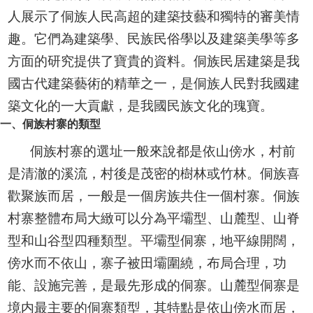
人展示了侗族人民高超的建築技藝和獨特的審美情
趣。它們為建築學、民族民俗學以及建築美學等多
方面的研究提供了寶貴的資料。侗族民居建築是我
國古代建築藝術的精華之一，是侗族人民對我國建
築文化的一大貢獻，是我國民族文化的瑰寶。
一、侗族村寨的類型
侗族村寨的選址一般來說都是依山傍水，村前
是清澈的溪流，村後是茂密的樹林或竹林。侗族喜
歡聚族而居，一般是一個房族共住一個村寨。侗族
村寨整體布局大緻可以分為平壩型、山麓型、山脊
型和山谷型四種類型。平壩型侗寨，地平線開闊，
傍水而不依山，寨子被田壩圍繞，布局合理，功
能、設施完善，是最先形成的侗寨。山麓型侗寨是
境内最主要的侗寨類型，其特點是依山傍水而居，