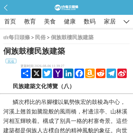

首页
教育
美食
健康
数码
家居
tft每日頭條
民俗
侗族鼓樓民族建築
>
>
侗族鼓樓民族建築
民俗
更新时间:2026-08-06 11:39:27
Share
X
Twitter
Yahoo
LinkedIn
Facebook
Amazon
Reddit
Telegram
Sina
Mail
Wish
Wei
List
民族建築文化博覽（八）
鱗次栉比的吊腳樓以氣勢恢宏的鼓棱為中心，
河溪上翹首如騰龍般的風雨橋，村邊涼亭、山林溪
河相互輝映着。構成了别具一格的村寨奇景。這些
建築都是侗族人古樸自然的精神風貌的象征。向世