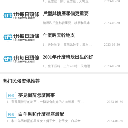
性建笕。風水林在寨邊或寨後，既可美化環境，又
1、巨蟹座：關于巨蟹座，天蠍座最害怕她的疑神疑鬼，兩個人同為疑心病重的人，并且都喜歡冷戰，骨子裡都很...
2023-06-30
是村民心中神聖之地，人們将風水林的枯榮視為整
戶型與樓層哪個更重要
個村子盛衰的先兆。
樓層和戶型都很重要。樓層和風水也有關系，樓層太高了，一旦停水停電就會很麻煩，太低會很潮濕，終日見不到...
2023-06-30
什麼叫天幹地支
1、天幹地支，簡稱為幹支，源自中國遠古時代對天象的觀測。十幹曰：阏逢、旃蒙、柔兆、強圉、著雍、屠維、...
2023-06-30
2001年什麼時辰出生的好
1、生于辰時，上午7-9時：天地賜福，順水行舟，如月之恒，如日之升，貴人得力，不謀自取，紫微高照，不...
2023-06-30
热门民俗资讯推荐
夢見樹苗怎麼回事
民俗
1、夢見剛發芽的樹苗，一切都會向好的方向發展，預示你生活幸福，沒有煩惱。如果做這個夢的人，還沒有結婚...
2023-06-30
圖 1 侗族村寨
白羊男和什麼星座最配
民俗
1、和白羊男般配的星座女：獅子女、射手女、白羊女。2、白羊座男生在很多人的心目中，是熱情自信的代表。...
2023-06-30
下面是幾個享譽中外的侗寨。