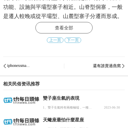
功能、設施與平壩型寨子相近。山脊型侗寨，一般
是遷人較晚或從平壩型、山麓型寨子分遷而形成。
其特點是民居分布在一條山梁上，稻田在兩邊的山
查看全部
沖裡。山谷型，亦稱混合型侗寨，為數不多，它兼
上一页
下一页
具山麓型和山脊型兩種侗寨類型的特點，即在一個
山谷裡形成的侗寨，既有山麓型的自然村，又有山
脊型的自然村。
iphonexsma...
還有誰賣過燕窩


不論哪種類型的侗寨，雖然規模不一，布局形
式也不同，但在布局的内容和功能上是基本一緻
相关民俗资讯推荐
的。一般而言，一個村寨是以鼓樓為中心，鼓樓是
雙子座生氣的表現
侗寨的獨特标志，是村民政治、文化的中心。福橋
1、雙子生氣時有兩種極端，一種是大爆發，另外一種是完完全全的冷戰，甚至永遠無視你。2、嘴皮子賊溜，說...
2023-06-30
架在寨子上下遊，橋既是侗族人重要的交通設施，
又寄托着侗族人美好的願望，是侗寨的又一個标志
天蠍座最怕什麼星座