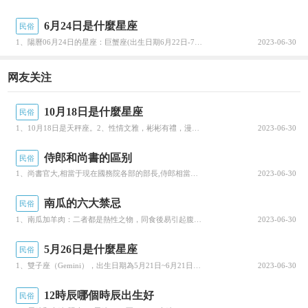
黎平肇興侗寨：
肇興侗寨位于貴州省黔東南苗
6月24日是什麼星座
民俗
1、陽曆06月24日的星座：巨蟹座(出生日期6月22日-7月22日)。2、巨蟹座位于雙子座之東，獅子...
2023-06-30
族侗族自治州黎平縣，是黔東南侗族地區最大的侗
族村寨之一。占地 18萬平方米，居民800餘戶，
网友关注
4000多人，号稱“黎平第一侗寨”。肇興侗寨四面環
10月18日是什麼星座
山，寨子建于山中盆地，一條小河穿寨而過。寨中
民俗
1、10月18日是天秤座。2、性情文雅，彬彬有禮，漫不經心且可愛迷人。但這并不是一個時期事事處處都能...
2023-06-30
房屋為幹蘭式吊腳樓，鱗次栉比，錯落有緻，全部
用杉木建造，硬山頂覆小青瓦，古樸實用。肇興侗
侍郎和尚書的區别
民俗
1、尚書官大,相當于現在國務院各部的部長,侍郎相當于現在的副部長。2、侍郎，官名。漢代郎官的一種，本...
2023-06-30
寨全為陸姓侗族，分為五大房族，分居五個自然片
區，當地稱之為“團”。分為仁團、義團、禮團、智
南瓜的六大禁忌
民俗
1、南瓜加羊肉：二者都是熱性之物，同食後易引起腹脹、便秘等疾。患感染性疾病和發熱症狀者不宜食用，以防...
2023-06-30
團、信團五團。肇興大寨五個大團都有自己的鼓
樓，即“仁、義、禮、智、信”五座鼓樓，被稱為“肇
5月26日是什麼星座
民俗
1、雙子座（Gemini），出生日期為5月21日~6月21日，是黃道十二宮裡的第三宮。2、雙子座的傳...
2023-06-30
興鼓樓群”，是侗鄉鼓樓之最，蔚為壯觀。肇興侗
寨在穿寨而過的小河上，還建有五座小型拙樸的花
12時辰哪個時辰出生好
民俗