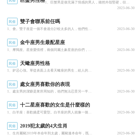
巨蟹男性格
民俗
1、巨蟹男是個充滿了情感的男人，雖然外殼堅硬，但是内心高度敏感、溫柔。他情感細膩，具有女性般關懷、體...
四個大小不一的侗寨連成，分上、中、下寶寨，合
2023-06-30
稱“三寶侗寨”。
雙子會聯系前任嗎
民俗
二、侗族村寨中的特色建築
1、會。雙子座是一個不會過分計較太多的人，他們性格就是很随便的那種，對他們來說，一段失敗之後結束的感...
2023-06-30
（一）鼓樓
金牛座男生最配星座
民俗
侗族鼓樓是侗族特有的建築形式，也是侗寨的
1、摩羯座。星座愛情裡，兩個同屬土象星座的你們，不會有驚天動地狂風暴雨般的戀情，往往是細水長流，有如...
2023-06-30
一個重要标志，所以有“見到樓，必是侗寨”之說。
天蠍座男性格
民俗
鼓樓是侗族吉祥如意的象征，興旺的标志。因此侗
1、妒忌心強。單從表面上去看天蠍座的男生，給人的第一感覺是陰險的，因為他們不太善于表達，抑或是不去和...
2023-06-30
寨修建鼓樓是全寨所有人的共同榮譽和意願，寨中
處女座男喜歡你的表現
民俗
人把它當做一件喜慶大事來看待，家家為此出錢出
1、處女男的潔癖是衆所周知的，他們無法忍受另一半邋遢，不喜歡整理的習慣，對于衛生習慣這方面是個十分要...
2023-06-30
力。侗族的鼓樓是按族姓分别建造的，一個族姓一
十二星座喜歡的女生是什麼樣的
民俗
座鼓樓。鼓樓頂層懸挂一個長形細腰的牛皮大鼓，
1、白羊座：喜歡嬌柔可愛型。白羊座的男人就像一個長不大的小孩子，表面上他們天不怕地不怕，任性且易沖動...
2023-06-30
鼓樓因此而得名。如遇兵匪騷亂劫掠，或發生寨
2019犯太歲的4大生肖
民俗
火，族首便派人上樓擊鼓求援。
1、生肖屬豬2019年本命年刑太歲，屬豬逢本命年，既是值太歲，也是刑太歲，表示今年運氣欠佳，事多阻礙...
2023-06-30