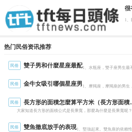
很
热门民俗资讯推荐
雙子男和什麼星座最配
民俗
1、水瓶座，雙子座男生最
金牛女吸引哪個星座男
民俗
1、摩羯座，摩羯座的男生
長方形的面積怎麼算平方米（長方形面積..
民俗
雙魚徹底放手的表現
民俗
1、堅強起來。雙魚座的依賴性