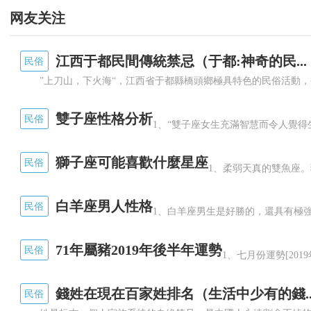
网友关注
江西于都民間傳統禁忌（于都:神奇的民...
民俗
雙子座性格分析
民俗
1、“雙子座女生充滿智慧而令人覺得生
獅子座可能喜歡什麼星座
民俗
1、柔弱天真的雙魚座。
白羊座男人性格
民俗
1、白羊座男生是好勝的，還具有極強
71年屬豬2019年後半年運勢
民俗
1、七月份運勢[2019
錢姓在現在百家姓排名（生活中少有的錢..
民俗