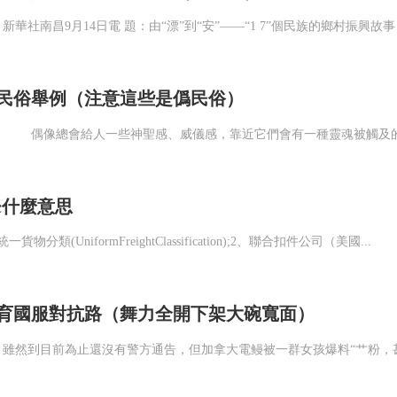
民俗舉例（注意這些是僞民俗）
fc什麼意思
統一貨物分類(UniformFreightClassification);2、聯合扣件公司（美國...
育國服對抗路（舞力全開下架大碗寬面）