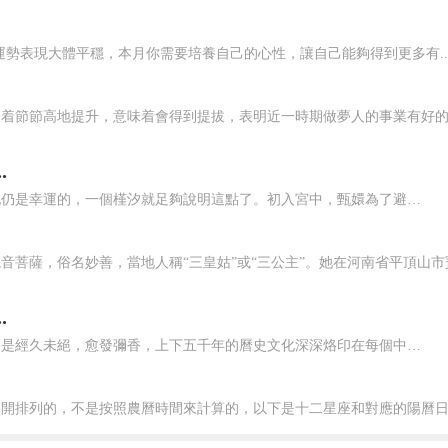
座運勢表現大體平穩，本月你需要培養自己的心性，讓自己能夠得到更多有..
着節節高地提升，意味着會得到提拔，表明近一時期做夢人的事業有好的成就
.
甄嬛一生大起大落，尊榮時有之，落魄時有之。可無論怎樣，她仍是幸運的，一個槿汐就足夠說明這點了。初入宮中，甄嬛為了避免陷入後宮的是非中，選擇了裝病避免侍寝，也因為這樣，一時之間，甄嬛的日子并不好過。身邊的侍女太監紛紛離開，而槿汐選擇了留下，這一留，便是一生。 無論是在宮中還是在甘露寺，槿汐始終站在甄嬛身邊，支持她幫助她。對于槿汐，甄嬛感激也感恩。...
音菩薩，俗名妙善，當地人稱“三皇姑”或“三公主”。她在河南省平頂山市寶豐
.
泱泱華夏，禮儀之邦，中華民族的曆史悠深久遠，其中的文明更是經久未絕，愈發彌香，上下五千年的曆史文化深深烙印在每個中華兒女的心上，情至深處無言辭，落于筆端即華章。 悠久的曆史文化成就了無數文人，亦造就了我們中華兒女的精神風骨，謙遜有禮，孝順至上，人情暖意……這些都是中華民族文化留給我們的不竭财富，是永垂不朽的文化底蘊。 然而，随着科學技術的日新月異...
開排列的，不是按照農曆時間來計算的，以下是十二星座和對應的陽曆日期。