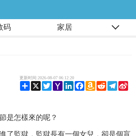
数码
家居
更新时间:2026-08-07 06:12:20
Share
X
Twitter
Yahoo
LinkedIn
Facebook
Amazon
Reddit
Telegram
Sina
Mail
Wish
Wei
List
節是怎樣來的呢？
進了監獄，監獄長有一個女兒，卻是個盲