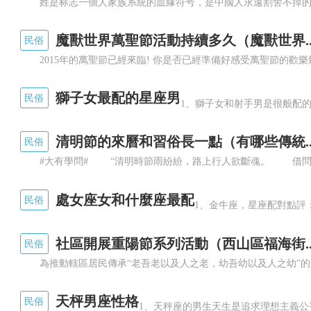
魔獸世界萬聖節活動持續多久（魔獸世界..
民俗
獅子女最配的星座男
民俗
1、獅子女和射手男是很般配的
清明節的來曆和習俗長一點（有哪些傳統..
民俗
處女座女和什麼座最配
民俗
1、金牛座，星座配對點評
愛情鳥
社區開展重陽節系列活動（西山區福海街..
民俗
天枰男座性格
民俗
1、天秤座的男生天生是追求理想主義公