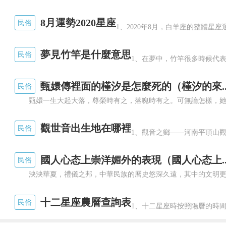
8月運勢2020星座
民俗
1、2020年8月，白羊座的整體星
夢見竹竿是什麼意思
民俗
1、在夢中，竹竿很多時候代表
甄嬛傳裡面的槿汐是怎麼死的（槿汐的來..
民俗
觀世音出生地在哪裡
民俗
1、觀音之鄉——河南平頂山觀
國人心态上崇洋媚外的表現（國人心态上..
民俗
愛情鳥
十二星座農曆查詢表
民俗
1、十二星座時按照陽曆的時間