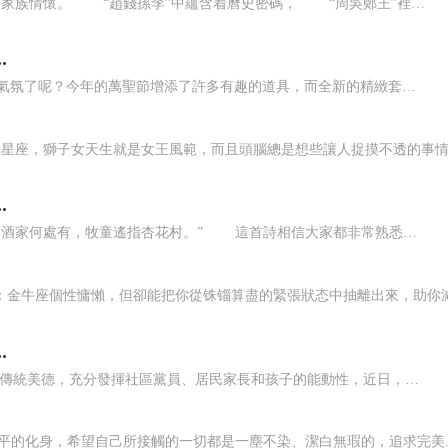
姓是标志一個人家族系統的血緣符号，是中國人永遠割舍不掉的家族情懷。 “趙錢孫李”中蘊含着曆史密碼， “周吳鄭王”裡隐藏着文化玄機。 我是誰，我從那裡來 (姓氏來源) 錢姓出自彭姓，是以官職命名的姓氏。額顼帝有玄孫陸終，陸終有子名篯铿被封于大彭，建彭國，為商朝的諸候國。因此篯铿又稱彭铿。彭铿長壽，壽過八百，被稱為彭祖。彭祖有孫子名叫孚，...
.
2015年的萬聖節已經來臨! 你是否已經準備好感受萬聖節的歡樂氣氛了呢？今年的萬聖節增添了許多有趣的道具，而全新的精緻套裝将使你化身為死亡之翼!除此以外，你還可以使用恐怖補給品兌換到一系列的裝飾物品，讓你的要塞充滿了萬聖節的氣氛! 好吧，好吧!我知道你們隻想要刷無頭，刷掃把坐騎什麼的，但是每個節日營造的氛圍是《魔獸世界》最寶貴的遊戲環境。那讓我們來看...
星座，獅子女天生就是女王風範，而且頭腦總是想些讓人捉摸不透的事情，
.
#大有學問# “清明時節雨紛紛，路上行人欲斷魂。 借問酒家何處有，牧童遙指杏花村。” 這首詩相信大家都非常熟悉，講的正是清明時節的場景。 遠在梁代，就有人記載：清明前兩天的寒食節，往往有“疾風甚雨”。若是趕上清明這天下雨，就有個專名“潑火雨”，而詩中用“紛紛”來形容那天的“潑火雨”，将凄迷和美麗的境界描寫得淋漓盡緻。 清明節是農曆二十...
：金牛座個性慵懶，但卻能把你從铢锱算盡的緊張狀态中抽離出來，助你減慢
.
為推動轄區居民傳承“老吾老以及人之老，幼吾幼以及人之幼”的傳統美德，充分發揮社區黨員、居民家長和孩子的能動性，近日，昆明市西山區福海街道陽光社區開展“孝親敬老 厚德仁愛——我們的節日 重陽節”活動。 福海街道 供圖 本次活動聯合雲南省計量院、吉興隆地産開發有限公司黨支部、西山區泉源社會工作服務中心、太平财險城西黨支部、正和幼兒園通過議事協商...
平的化身，希望自己所接觸的一切都是一塵不染、潔白無瑕的，追求完美..