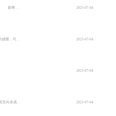
新華社南昌9月14日電 題：由“漂”到“安”——“1 7”個民族的鄉村振興故事 新華社記者袁慧晶 進入秋季，南方的太陽依舊火辣。 侗族姑娘黃志秀在自家的桃林裡忙着采摘桃膠，她額頭滲出的汗水和樹上分泌出來的桃膠，在陽光的照射下，閃閃亮亮的。 “這東西以前挂在樹上沒人要，如今賣70元一斤都有人搶着要。去年一年賣桃膠賺了3000多元。”黃志秀告...
2023-07-04
偶像總會給人一些神聖感、威儀感，靠近它們會有一種靈魂被觸及的感覺，可是如果把偶像過分的世俗化、庸俗化，就成了“嘔像”了。比如河北某地的奶奶廟就出現了手把方向盤的“車神”，對普通人吃喝拉撒聲色犬馬的欲望都進行了精細化管理，有“錢”必“應”；北京某地的财神廟裡的塑像，則直接讓裸體的美女坐在了财神爺的大腿上，那“教化”意義，直白顯豁，唯恐别人不明白、不掏...
2023-07-04
2023-07-04
雖然到目前為止還沒有警方通告，但加拿大電鳗被一群女孩爆料“艹粉，甚至向未成年女孩下手”後，這件事已幾乎人盡皆知。 偶像這玩意兒成得快，可要是違反了法律或者公德秩序，那麼塌得也快。 由于影響太過惡劣，央視網都出面點名批評：“做藝先做人，做人德為先”。 除非警方證明每個爆料的妹子都在誣陷他，否則這事估計難以出現反轉了。 ...
2023-07-04