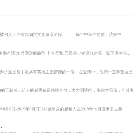
”上刀山，下火海“，江西省于都縣橋頭鄉極具特色的民俗活動，被列入江西省非物質文化遺産名錄。 每年中秋節前後，該鄉中石村、東山村等村，都要舉行“上刀山，下火海”民俗活動，以此祈福全村家族富貴，人丁興旺。 上刀山，又叫爬刀梯，用鋒利無比的36把長刀綁在18米高的杉樹圓木上，刀口朝上，豎立起來之後，祭師繞着刀杆周圍一邊念咒語，一邊跳祭祀舞。...
動有活力,橢圓形的臉型,十分柔和,五官很少會過分誇張。弧形優美的...
獅子座是當中最具有英雄主義情節的一個，在愛情中，他們一直希望自己可
的正義感，給人的感覺都是熱情奔放，大大咧咧的，像個大男孩，但其實白
年8月8日-2019年9月7日]48歲單身的屬豬人在2019年七月沒事多去參...
.