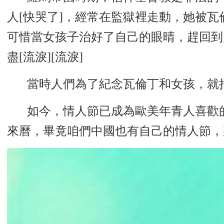
人[快哭了]，經常在監獄裡走動，她被
可惜當女孩子治好了自己的眼晴，趕回到
盡[流淚][流淚]
當時人們為了紀念瓦倫丁和女孩，就
如今，情人節已成為歐美年青人喜歡
來曆，畢竟咱們中國也有自己的情人節，