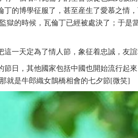
瓦倫丁的博學征服了，甚至産生了愛慕之情
監獄的時候，瓦倫丁已經被處決了；于是
把這一天定為了情人節，象征着忠誠，友誼
的節日，其他國家包括中國也開始流行起來
那就是牛郎織女鵲橋相會的七夕節[微笑]