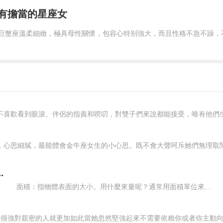
有擔當的星座女
不喜歡看到眼淚。伴侶的指責和唠叨，對雙子們來說都能接受，唯有他們生氣
，心思細膩，最能體會金牛座女生的小心思。既不會大聲呵斥她們無理取鬧，
.
大家知道長方形的面積公式是長乘寬，那麼為什麼是長乘寬呢？ 面積：指物體表面的大小。用什麼來量呢？通常用面積單位來測量。常用的面積單位有平方厘米、平方分米、平方米。邊長是1厘米的正方形，面積是1平方厘米，邊長是1分米的正方形，面積是1平方分米，邊長是1米的正方形面積是1平方米。有一個長方形長5厘米，寬2厘米，求這個長方形的面積？準備若幹1平方厘米的小正...
很強對親密的人就更加如此當她忽然堅強起來不需要依賴你或者你主動向她