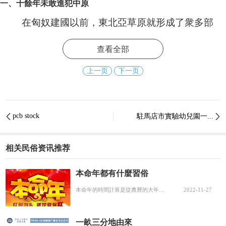
一、十餘年未敢進犯中原
在匈奴建國以前，東北亞草原就形成了衆多部
落，當時分布在陰山南北以及河南一帶的就是最早
查看全部
期的匈奴部落聯盟，
匈奴部落聯盟就是匈奴國建國
的起點
。據曆史記載，從西周開始，戎族便開始形
上一页
下一页
成，甚至開始威脅中央王朝。後來在戰國時期
趙國
大将李牧
曾經帶領十幾萬将士擊敗匈奴。
從那之後
pcb stock
駐馬店市實驗幼兒園一...


匈奴在往後10多年間都沒有再敢侵犯中原王朝。
相关民俗资讯推荐
本命年都有什麼習俗
​​本命年的時間計算是從農曆的大年初一（春節）開始到該年臘月的最後一天（除夕）結束。下面小編給大家細述下本命年有哪些習俗一、紮紅腰帶▼每到本命年時，漢族北方各地，大人小孩都要買紅腰帶系上，俗稱“紮紅”，認為這樣能趨吉避兇、消災免禍。這種習俗...
2022-11-27
一畝三分地由來