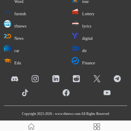
Word
tour
furnish
Lottery
tftnews
lyrics
News
digital
car
dir
Edu
Finance
匈奴的後代在以後更高科技水平可能會找到，
但是匈奴的存在在中華民族悠久的曆史長河中不可
抹去，無論他成為哪個民族，在如今而言也就是個
普通人而已，沒必要過多的去深究。
,
Copyright 2023-2026 -
www.tftnews.com
All Rights Reserved
更多精彩资讯请关注
tft每日頭條
，我们将持续