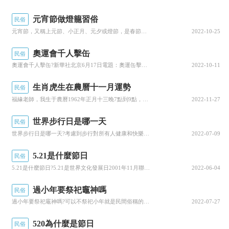
頓就開始進攻之前被蒙恬所奪取的
河套，陝西一
元宵節做燈籠習俗
民俗
帶，
甚至還攻占了北方多個地方。并且對漢之燕等
元宵節，又稱上元節、小正月、元夕或燈節，是春節之後的第一個重要節日，是中國亦是漢字文化圈的地區和海外華人的傳統節日之一。正月是農曆的元月，古人稱夜為“宵”，所以把一年中第一個月圓之夜正月十五稱為元宵節。中國古俗中，上元節（天官節、元宵節）﹑...
2022-10-25
地進行殘暴侵略。後來北方西北一帶的各部落首領
奧運會千人擊缶
民俗
開始臣服于匈奴。
奧運會千人擊缶?新華社北京6月17日電題：奧運缶擊出民族精氣神，接下來我們就來聊聊關于奧運會千人擊缶?以下内容大家不妨參考一二希望能幫到您!奧運會千人擊缶新華社北京6月17日電題：奧運缶擊出民族精氣神新華社記者劉敏無論時光流轉，風雲變幻，總...
2022-10-11
公元前201年開始，匈奴經常進犯漢朝邊界。漢
生肖虎生在農曆十一月運勢
民俗
福緣老師，我生于農曆1962年正月十三晚7點到9點，你能幫我看看财運嗎？今年感覺财運不好，生于陝西，别人給我推薦說你算的特别好，本人男，希望福緣老師可以指點一二。【福緣命理分析】生肖虎，男命：壬寅、壬寅、丙戌、戊戌。今年進入戊申運。丙火生在...
2022-11-27
朝與匈奴進行了多次大規模戰鬥，後來
漢高祖劉邦
就決定自己率領大軍去征讨匈奴。但沒想到竟然被
世界步行日是哪一天
民俗
世界步行日是哪一天?考慮到步行對所有人健康和快樂的諸多好處，國際健身與大衆體育協會發起了世界步行日，時間為每年的9月29日，接下來我們就來聊聊關于世界步行日是哪一天?以下内容大家不妨參考一二希望能幫到您!世界步行日是哪一天考慮到步行對所有人...
2022-07-09
矛盾所帶領的匈騎兵圍困，
後來用了計謀才得以逃
脫。
5.21是什麼節日
民俗
5.21是什麼節日?5.21是世界文化發展日2001年11月聯合國教科文組織通過《世界文化多樣性宣言》聯合國大會随即在其57/249号決議中歡迎這一宣言，還歡迎其所附的執行宣言的《行動計劃》的要點，并宣布5月21日為世界文化多樣性促進對話和...
2022-06-04
從這次被困之後，
漢朝開始對匈奴實行和親政
過小年要祭祀竈神嗎
策
。就是将漢室皇族的女性嫁給匈奴王，不僅是送
民俗
過小年要祭祀竈神嗎?可以不祭祀小年就是民間俗稱的“祭竈日”，小年這一天是要祭拜竈神的，過後可以不用在祭拜，我來為大家講解一下關于過小年要祭祀竈神嗎?跟着小編一起來看一看吧!過小年要祭祀竈神嗎可以不祭祀。小年就是民間俗稱的“祭竈日”，小年這一...
2022-07-27
老婆，他們還贈送了一定量的财物。
并且還簽署了
合約開放邊關合約，準許雙方人民進行交往交易
。
520為什麼是節日
民俗