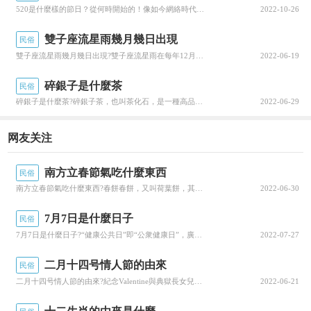
520是什麼樣的節日？從何時開始的！像如今網絡時代，520這個節日每次到來都是網絡上一大熱議的話題。不少男女在選擇這天結婚，也有不少人糾結着挑什麼禮物，來表白自己的愛意。也有人調侃說是武大郎吃藥被害的那一天，和潘金蓮向往女性的自由的日子。5...
2022-10-26
雖然漢朝已經做出了極大的讓步，但匈奴對此并不
滿足，還經常派兵在邊界進行小規模的侵犯。
而這
雙子座流星雨幾月幾日出現
民俗
雙子座流星雨幾月幾日出現?雙子座流星雨在每年12月4日至17日出現，今天小編就來聊一聊關于雙子座流星雨幾月幾日出現?接下來我們就一起去研究一下吧!雙子座流星雨幾月幾日出現雙子座流星雨在每年12月4日至17日出現。雙子座流星雨是以雙子座附近為...
2022-06-19
個時期匈奴王朝達到了鼎盛。
碎銀子是什麼茶
民俗
碎銀子是什麼茶?碎銀子茶，也叫茶化石，是一種高品質的普洱熟茶因外形精緻小巧，酷似散碎銀兩，故名碎銀子茶，接下來我們就來聊聊關于碎銀子是什麼茶?以下内容大家不妨參考一二希望能幫到您!碎銀子是什麼茶碎銀子茶，也叫茶化石，是一種高品質的普洱熟茶。...
2022-06-29
网友关注
南方立春節氣吃什麼東西
民俗
南方立春節氣吃什麼東西?春餅春餅，又叫荷葉餅，其實就是一種燙面薄餅春餅是用來卷菜吃的，菜包括熟菜和炒菜，接下來我們就來聊聊關于南方立春節氣吃什麼東西?以下内容大家不妨參考一二希望能幫到您!南方立春節氣吃什麼東西春餅春餅，又叫荷葉餅，其實就是...
2022-06-30
7月7日是什麼日子
民俗
7月7日是什麼日子?“健康公共日”即“公衆健康日”，廣州康健人生推出每年7月7日為“公衆健康日”，倡導“全民健康，快樂為本”的理念，并以此為己任，讓全民健康的光榮使命跟責任，現在小編就來說說關于7月7日是什麼日子?下面内容希望能幫助到你，我...
2022-07-27
二月十四号情人節的由來
民俗
公元前128年，匈奴王朝逐漸由盛轉衰而漢朝經
二月十四号情人節的由來?紀念Valentine與典獄長女兒的愛情公元三世紀，當時由于基督教對羅馬帝國的統治持否定态度，不承認對羅馬皇帝的崇拜，因而受到帝國政府的殘酷鎮壓和迫害一位名叫Valentine的基督徒，因為公開譴責羅馬對基督教的壓制...
2022-06-21
過了長時間的休養生息，不管是從經濟上還是軍力