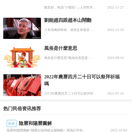
戳音頻，有請“小聲段”↓↓人們常常用“一畝三分地”來形容個人利益，也有人用來比喻自家的一些特定的事務。那麼，“一畝三分地”這一說道是怎麼來的呢?可能會有人以為“一畝三分地”是指計劃經濟時期分給農民的自留地,也叫蔬菜地，其實，不是這意思。原來...
2022-11-27
劉能趙四跟趙本山鬧翻
人有高峰的時候，就肯定有低谷，但上山的人，不要看不起下山的神，總有一天，你也會經曆這些這件事放在趙本山身上，就顯得非常有代表性了自從老趙開始淡出娛樂圈，旗下的衆多徒弟們，就開始紛紛想要脫離，自謀生路，如此一來對本山傳媒的沖擊無疑是巨大的據悉...
2022-11-10
公元前215年，秦始皇統一中國後由于匈奴大舉
進犯中原，便命令朝中大将蒙恬大将軍率領三十萬
風俗是什麼意思
秦軍開始前往北方主動與匈奴開戰。
蒙恬将軍擊敗
風俗是什麼意思?風俗的意思是：社會上長期形成的通行的風尚、習慣、禮儀等風俗的拼音：fēngsú；風俗的出處：先秦·佚名《詩序》：“先王以是經夫婦，成孝敬，厚人倫，厚人倫，美教化，移風俗”，下面我們就來聊聊關于風俗是什麼意思?接下來我們就一起...
2022-08-10
了匈奴，并且收回河套以及陝西一帶
。也就是這時
候秦始皇下令修築長城防禦匈奴進攻。而長城也構
2022年農曆四月二十日可以祭拜祈福
成了北方漫長的防禦線。
從此之後蒙恬變駐紮在北
嗎
方防禦匈奴，在蒙恬駐守邊疆10餘年間，匈奴從未
2022年農曆四月二十日可以祭拜祈福嗎?從2022年農曆四月二十的黃曆來看,這天為“大耗日”,所以不宜祭拜祈福，今天小編就來聊一聊關于2022年農曆四月二十日可以祭拜祈福嗎?接下來我們就一起去研究一下吧!2022年農曆四月二十日可以祭拜祈福...
2022-07-24
敢踏入中原邊界
。
热门民俗资讯推荐
二、實行和親政策緩和關系
直到
冒頓篡奪王位
成為匈奴單于後，便開始對
陰曆和陽曆圖解
民俗
陰曆和陽曆圖解?陽曆以地球繞太陽轉動一周為計年依據，天文學稱為回歸年一個回歸年的實際長度是365.2422天，合365天5小時48分46秒，我來為大家科普一下關于陰曆和陽曆圖解?下面希望有你要的答案，我們一起來看看吧!陰曆和陽曆圖解陽曆以地...
2022-10-04
外擴張。由于秦朝末年疏于對北邊邊防的防控。冒