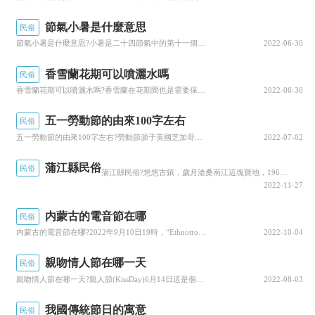
量被削弱。也就在這時候，北匈奴發生了内亂，又
節氣小暑是什麼意思
民俗
遇到了黃災，内部沖突不斷，危機連連。但北匈奴
節氣小暑是什麼意思?小暑是二十四節氣中的第十一個節氣，夏天的第五個節氣，表示季夏時節的正式開始；每年公曆7月6日-8日左右，視太陽到達黃經105°時為小暑節氣小暑是暑，表示炎熱的意思，小暑為小熱，還不十分熱，此時，已是初伏前後意指天氣開始炎...
2022-06-30
依然頑強存在，并且與漢朝又糾纏多年，可以說戰
香雪蘭花期可以噴灑水嗎
民俗
争不斷。
後來有一部分的北匈奴就開始西遷，來到
香雪蘭花期可以噴灑水嗎?香雪蘭在花期間也是需要保持充足水分的，但是花期的時候千萬要注意澆水不能太多如果土壤太過潮濕的話，導緻爛根很容易導緻它花期縮短如果是在室内養殖的話，室内的環境非常的幹燥，可以在植株上噴些水進行保濕，但是需要注意噴水不能...
2022-06-30
康定國。自此之後就沒有史料記載了。
五一勞動節的由來100字左右
民俗
匈奴靠的就是他們所養育的優秀戰馬，以及擁
五一勞動節的由來100字左右?勞動節源于美國芝加哥城的工人大罷工1886年5月1日，芝加哥的二十一萬六千餘名工人為争取實行八小時工作制而舉行大罷工，經過艱苦的流血鬥争，終于獲得了勝利，我來為大家講解一下關于五一勞動節的由來100字左右?跟着...
2022-07-02
有着一大批矯健的騎兵，對我國王朝進行不斷侵
蒲江縣民俗
民俗
蒲江縣民俗?悠悠古鎮，歲月滄桑南江這塊寶地，196平方公裡，處幕阜山下，鄂湘贛三省交界8.3萬人口，在曆史的長河中，經曆坎坷，演繹着一代代悲壯古韻，譜寫出一曲曲動人故事的新篇章，形成獨特的地方風俗鄉情，我來為大家講解一下關于蒲江縣民俗?跟着...
犯。他們日常都是以狩獵遊牧畜牧為主，由于長時
2022-11-27
間的飲用肉制品以及乳制品，
使他們的身體體質比
内蒙古的電音節在哪
民俗
我國古代時期的将領要強壯。
他們就是依靠完美的
内蒙古的電音節在哪?2022年9月10日19時，“EthnotronicaAlmaty”電音節将在哈薩克斯坦阿拉木圖市共和國宮前的阿拜廣場(多斯特克大街和阿拜大街交叉口)舉行，屆時将上演一場三小時的精彩舞蹈秀，所有觀衆可免費入場，我來為大家...
2022-10-04
軍事裝備以及強壯的身體體魄才得以在中國曆史舞
親吻情人節在哪一天
民俗
台上長時間的“表演”。
親吻情人節在哪一天?親人節(KissDay)6月14日這是個屬于成雙成對戀人的重要節日，在這一天，情侶們不必再害羞，可以大大方方地用親吻表達對對方的愛意當然，花前月下，燭光晚餐等浪漫氣氛，對一吻定情可是很有幫助的哦，今天小編就來說說關于親吻...
2022-08-03
我國傳統節日的寓意
民俗