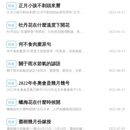
于内部矛盾發生，實力大減導緻西域被漢朝控制，
正月小孩不剃頭來曆
民俗
而當時的匈奴也無力在幹擾漢朝。公
元前33年，王
正月小孩不剃頭來曆?正月不剃頭的由來民間有“正月不剃頭，剃頭死己舅”的俗謠，至今在某些地區仍有不少人迷信此說法臘月裡有舅舅的男子都把頭發理得短短的，整個正月不得理發，下面我們就來聊聊關于正月小孩不剃頭來曆?接下來我們就一起去了解一下吧!正月...
2022-10-17
昭君出使西域，使得漢朝與匈奴得以30年的友好關
牡丹花在什麼溫度下開花
民俗
系。
但是在29年，漢朝和匈奴的關系在王莽專政之
牡丹花以“富麗華貴”而聞名，它的造型圓潤飽滿，色彩變化又多樣百變，這使得它在萬千花卉之中，彰顯出别緻的風格特色，在園林布景和美化環境方面，都有着不可替代的裝飾作用，在那繁花似錦的美景中，似乎總也少不了牡丹的強大氣場來支撐，不愧為花中之王。牡...
2023-01-12
後，并開始逐漸惡化。
何不食肉糜原句
民俗
三、消失在曆史舞台
何不食肉糜原句?西晉王朝晉惠帝（司馬衷，河南溫縣人）執政時期，有一年發生大饑荒，百姓斷糧，隻好挖草根，吃樹皮許多百姓被活活餓死當消息傳到皇宮中，晉惠帝聽完有關彙報後，對百姓挖草根，吃樹皮，餓死人的悲慘局面大為不解，甚是疑惑，苦思良久，才終于...
2022-10-17
後來在46年前後，匈奴國的統治階級發生了内
關于雨水節氣的諺語
民俗
部矛盾，争
權奪利導緻匈奴分裂為兩部南匈奴與北
關于雨水節氣的諺語?冷雨水，暖驚蟄：暖雨水，冷驚蟄，我來為大家科普一下關于關于雨水節氣的諺語?下面希望有你要的答案，我們一起來看看吧!關于雨水節氣的諺語冷雨水，暖驚蟄：暖雨水，冷驚蟄。雨水落了雨，陰陰沉沉到谷雨。開門見雨飯前雨，關門見雨一夜...
2022-06-03
匈奴。
北匈奴開始不斷地入侵東漢的河西走廊，但
2022年冬奧會是幾月幾号
民俗
随着東漢時期國力的增強，以及政治穩定，經濟得
2022年冬奧會是幾月幾号?2022年北京冬奧會将于2月4日開幕第24屆冬季奧林匹克運動會即2022年北京冬季奧運會，于2022年2月4日星期五開幕，2月20日星期日閉幕北京冬季奧運會設7個大項，15個分項，109個小項北京賽區承辦所有的冰...
2022-06-17
到了恢複與發展，最終在與南匈奴的合作下開始了
蠟梅花在什麼時候開
民俗
與北匈奴的戰争。多年的戰争使得少部分的北匈奴
蠟梅花在什麼時候開?古往今來，人們為臘梅填詞賦詩的數不勝數，有的以臘梅不重富貴榮華比拟為自己，有的把臘梅比作堅貞不渝，忠于愛情戀人的象征，現在小編就來說說關于蠟梅花在什麼時候開?下面内容希望能幫助到你，我們來一起看看吧!蠟梅花在什麼時候開古...
2022-06-29
人開始投降于漢朝。
棗樹幾月份嫁接
民俗
南匈奴也在不斷攻擊北匈奴，導緻北匈奴的力
棗樹幾月份嫁接?一般在4月15日—5月10日，棗樹的嫁接方法有枝接和芽接兩種枝接的最佳時間是萌芽期前後，即4月15日—5月10日，是目前應用最多最廣泛的嫁接方法，下面我們就來聊聊關于棗樹幾月份嫁接?接下來我們就一起去了解一下吧!棗樹幾月份嫁...
2022-07-09