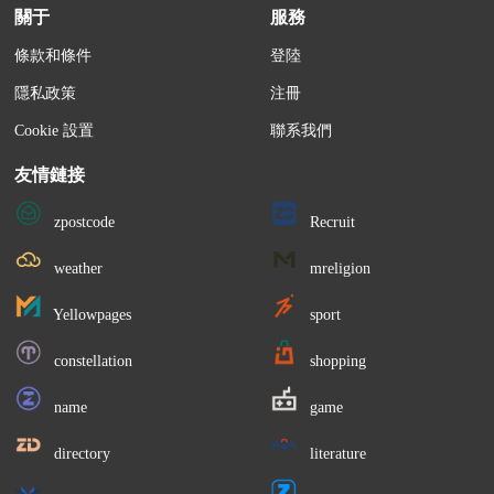
四、科學追尋來源
關于
服務
由于生奴生活在草原，沒有文化沉澱。想要追
條款和條件
登陸
溯他們的起源，隻有通過研究中國曆史加上使用現
隱私政策
注冊
代科學技術。後來考古專家
在内蒙古找到了匈奴的
Cookie 設置
聯系我們
遺骸。
友情鏈接
通過高科技DNA的比對和檢測，檢測結果顯示
zpostcode
Recruit
他們的血緣很複雜，融入了多種族的血緣，最終通
過多方比對
和匈奴血緣最為相似是蒙古族。
但是這
weather
mreligion
一發現沒有資料證實，隻能用作參考資料罷了。
從
Yellowpages
sport
我國曆史中知道匈奴有的前往西域，而留在我國的
constellation
shopping
也都逐漸融入各民族人民之中成為中華民族的一部
name
game
分。
directory
literature