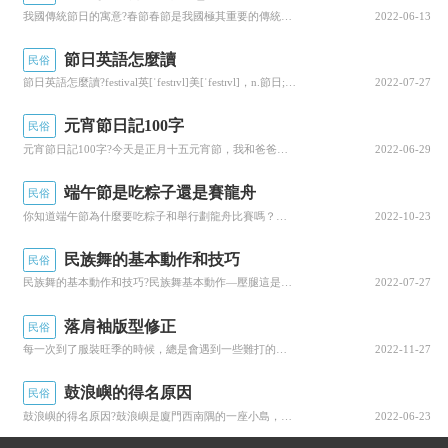
我國傳統節日的寓意?春節春節是我國極其重要的傳統節日，春節的意義在于合家團圓、和諧幸福，是中華民族團圓的節日這個時候無論在多遠地方工作的人都會回家與家人團聚，這種傳統延續了幾千年，已經完全融入我國人民的血液中，接下來我們就來聊聊關于我國傳統...
2022-06-13
節日英語怎麼讀
民俗
節日英語怎麼讀?festival英[ˈfestɪvl]美[ˈfestɪvl]，n.節日;(音樂、戲劇、電影等的)會演，節;節期;喜慶日;adj.節日的，下面我們就來說一說關于節日英語怎麼讀?我們一起去了解并探讨一下這個問題吧!節日英語怎麼讀...
2022-07-27
元宵節日記100字
民俗
元宵節日記100字?今天是正月十五元宵節，我和爸爸媽媽一起在家吃晚飯飯後我們一起看元宵晚會，突然小區裡響起轟隆轟隆的，啊原來是小區物業管理處與業主們共度元宵夜，猜燈迷吃湯圓，放煙花，我來為大家講解一下關于元宵節日記100字?跟着小編一起來看...
2022-06-29
端午節是吃粽子還是賽龍舟
民俗
你知道端午節為什麼要吃粽子和舉行劃龍舟比賽嗎？這些習俗是為了紀念愛國詩人屈原的。屈原是戰國末期楚國三闾大夫,由于奸臣诽謗昏庸的楚王不但不采納他聯齊抗秦的主張反而放逐了他。後來秦軍攻破楚國都城，屈原聽到這一消息非常悲痛，5月初5這天懷石投入汨...
2022-10-23
民族舞的基本動作和技巧
民俗
民族舞的基本動作和技巧?民族舞基本動作—壓腿這是舞蹈基礎訓練中最為基本的訓練内容，分别為壓前、旁、後腿壓腿的練習有助于打開學生腿部關節的韌帶壓腿時要注重腿部關節的直立，腳背向外打開繃直，并保持上半身的直立向下壓至上半身和腿部之間的沒有縫隙個...
2022-07-27
而依附漢朝的南匈奴，一直居住在河套一帶。
落肩袖版型修正
有一小部分的匈奴人進入了遼東半島居住生活，
後
民俗
每一次到了服裝旺季的時候，總是會遇到一些難打的款式。這些款式，會随着當季的流行趨勢，發生些改變。尤其是在版型上來說，與以往大有不同，結構如果還和原來差不多，人們購買的欲望也就不強烈了。你看，今年這一波兒秋裝新款，雖然還是落肩袖類的版型居多，...
2022-11-27
來在楊堅建立隋唐統一中原的時候，南匈奴也開始
慢慢融入我國各個民族之間。
從此
匈奴王朝也開始
鼓浪嶼的得名原因
民俗
鼓浪嶼的得名原因?鼓浪嶼是廈門西南隅的一座小島，與市區隔着700米寬的海峽，面積1.78平方千米宋元時稱園沙洲，明朝時改稱鼓浪嶼因島西南角有一岩洞，漲潮時浪濤撞擊發出如鼓的聲音而得名，現在小編就來說說關于鼓浪嶼的得名原因?下面内容希望能幫助...
2022-06-23
消失在中國曆史舞台。