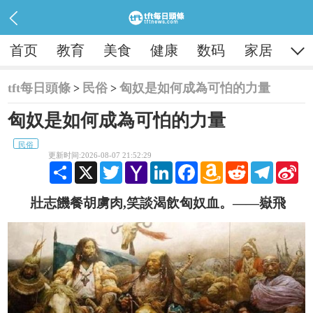

首页
教育
美食
健康
数码
家居
tft每日頭條
民俗
匈奴是如何成為可怕的力量
>
>
匈奴是如何成為可怕的力量
民俗
更新时间:2026-08-07 21:52:29
Share
X
Twitter
Yahoo
LinkedIn
Facebook
Amazon
Reddit
Telegram
Sina
Mail
Wish
Wei
List
壯志饑餐胡虜肉,笑談渴飲匈奴血。——嶽飛