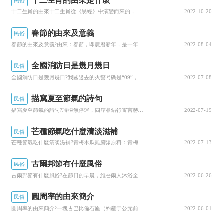
十二生肖的由來是什麼
民俗
國力都有很大的增強。
漢武帝便決定對大匈奴要改
十二生肖的由來十二生肖從《易經》中演變而來的，它是組成中國古老文明的一個重要文化因子，它述說了一種宇宙時間，空間裡的磁氣場對人類這個生命地球體無影響的理論，闡述了作為“人”是怎樣在“受命于天”這個關系過程的。十二生肖對于人們來說是婦孺皆知，...
2022-10-20
變戰略，要主動從防守變為進攻。
在這段時間發動
春節的由來及意義
民俗
了三次大戰，收複了衆多地區。三次大戰之後匈奴
春節的由來及意義?由來：春節，即農曆新年，是一年之歲首，傳統意義上的“年節”俗稱新春、新歲、新年、新禧、年禧、大年等，口頭上又稱度歲、慶歲、過年、過大年春節曆史悠久，由上古時代歲首祈年祭祀演變而來萬物本乎天、人本乎祖，祈年祭祀、敬天法祖，報...
2022-08-04
兵力急劇下降，并且逃回漠北地區休養生息。而漢
全國消防日是幾月幾日
民俗
武帝也暫停了對匈奴用兵，而是采取聯合各部落對
全國消防日是幾月幾日?我國過去的火警号碼是“09”，因為在上世紀70年代以前，我國特别通訊号碼是“0”70年代後期我國通訊服務号碼由“0”改為“11”70年代國際電報電話咨詢委員會根據國際标準化管理的要求，建議世界各國火警電話采用“119”...
2022-07-08
匈奴進行打壓，壓縮了匈奴的空間。
描寫夏至節氣的詩句
民俗
後來漢武帝去世之後，漢朝就停止了對匈奴的
描寫夏至節氣的詩句?璿樞無停運，四序相錯行寄言赫曦景，今日一陰生，接下來我們就來聊聊關于描寫夏至節氣的詩句?以下内容大家不妨參考一二希望能幫到您!描寫夏至節氣的詩句璿樞無停運，四序相錯行。寄言赫曦景，今日一陰生。芒種夏至是水節，如若無雨是旱...
2022-07-19
攻擊。而匈奴為了緩和與漢朝的關系，也将之前所
芒種節氣吃什麼清淡滋補
民俗
扣留的漢朝使節放回。但依舊沒有停止在北方邊界
芒種節氣吃什麼清淡滋補?青梅木瓜雞腳湯原料：青梅10克、木瓜70克、雞腿100克、姜2克，今天小編就來說說關于芒種節氣吃什麼清淡滋補?下面更多詳細答案一起來看看吧!芒種節氣吃什麼清淡滋補青梅木瓜雞腳湯。原料：青梅10克、木瓜70克、雞腿10...
2022-07-13
出現。匈奴的野心并沒有因此而消退，甚至開始進
古爾邦節有什麼風俗
民俗
攻西域。
後來漢朝就與西域聯兵，合擊匈奴，大獲
古爾邦節有什麼風俗?在節日的早晨，維吾爾人沐浴全身(大淨)，然後盛裝到清真寺參加聚禮聚禮之後，人們回家的第一件事就是宰牲至于是宰牛宰羊宰駱駝還是宰馬，由各家經濟實力決定通常人們把獻祭的牲畜宰好，大塊連骨肉炖到鍋裡後，男子們才開始互相串門拜賀...
2022-06-26
全勝。
圓周率的由來簡介
民俗
但匈奴後面又攻占西域，甚至控制西域。但由
圓周率的由來簡介?一塊古巴比倫石匾（約産于公元前1900年至1600年）清楚地記載了圓周率=25/8=3.125同一時期的古埃及文物，萊因德數學紙草書（RhindMathematicalPapyrus）也表明圓周率等于分數16/9的平方，約...
2022-06-01